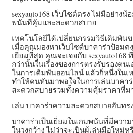
sexyauto168 เว็บไซต์ตรง ไม่มีอย่างน้
พนันที่คุ้มและสะดวกสบาย
เทคโนโลยีได้เปลี่ยนกรรมวิธีเดิมพั
เมื่อคุณมองหาเว็บไซต์บาคาร่าป้อมคงจ
เยี่ยมที่สุด คุณจะเจอกับ sexyauto168 ที
กว่านั้นในเรื่องของการตรงรับรองตน
ในการเดิมพันออนไลน์ แล้วก็หนึ่งในเหต
ทำให้คนหันมาพอใจในการเล่นบาคาร่
สะดวกสบายรวมทั้งความคุ้มราคาที่มา
เล่น บาคาร่าความสะดวกสบายอันทรง
บาคาร่าเป็นเยี่ยมในเกมพนันที่มีควา
ในวงกว้าง ไม่ว่าจะเป็นผู้เล่นมือใหม่ห