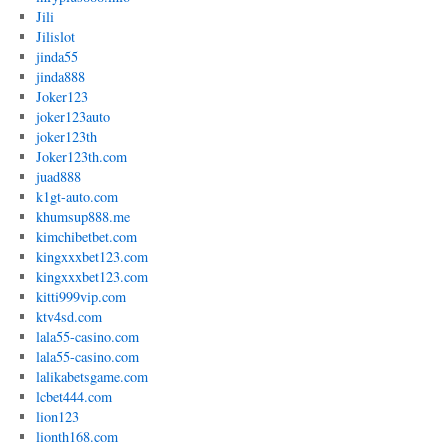
Jili
Jilislot
jinda55
jinda888
Joker123
joker123auto
joker123th
Joker123th.com
juad888
k1gt-auto.com
khumsup888.me
kimchibetbet.com
kingxxxbet123.com
kingxxxbet123.com
kitti999vip.com
ktv4sd.com
lala55-casino.com
lala55-casino.com
lalikabetsgame.com
lcbet444.com
lion123
lionth168.com