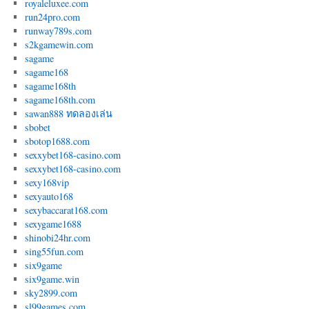
royaleluxee.com
run24pro.com
runway789s.com
s2kgamewin.com
sagame
sagame168
sagame168th
sagame168th.com
sawan888 ทดลองเล่น
sbobet
sbotop1688.com
sexxybet168-casino.com
sexxybet168-casino.com
sexy168vip
sexyauto168
sexybaccarat168.com
sexygame1688
shinobi24hr.com
sing55fun.com
six9game
six9game.win
sky2899.com
sl99games.com