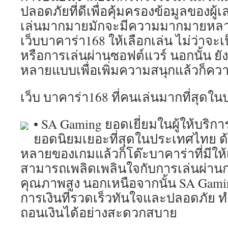
ปลอดภัยที่ดีเพื่อคุ้มครองข้อมูลของผู้เล่
เล่นมากมายมักจะมีความมากมายหล
เว็บบาคาร่า168 ให้เลือกเล่น ไม่ว่าจ
หรือการเล่นผ่านซอฟต์แวร์ นอกนั้น ยั
หลายแบบเพื่อเพิ่มความสนุกแล้วก็ความท
เว็บ บาคาร่า168 ที่คนเล่นมากที่สุด
• SA Gaming ยอดเยี่ยมในผู้ให้บริ
ยอดนิยมเยอะที่สุดในประเทศไทย 
หลายของเกมแล้วก็โต๊ะบาคาร่าที่มีให้เล
สามารถเพลิดเพลินใจกับการเล่นผ่านก
คุณภาพสูง นอกเหนือจากนั้น SA Gami
การเงินที่รวดเร็วทันใจและปลอดภัย ท
ถอนเงินได้อย่างสะดวกสบาย