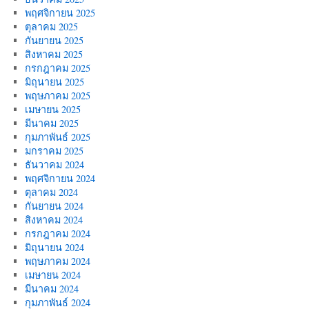
พฤศจิกายน 2025
ตุลาคม 2025
กันยายน 2025
สิงหาคม 2025
กรกฎาคม 2025
มิถุนายน 2025
พฤษภาคม 2025
เมษายน 2025
มีนาคม 2025
กุมภาพันธ์ 2025
มกราคม 2025
ธันวาคม 2024
พฤศจิกายน 2024
ตุลาคม 2024
กันยายน 2024
สิงหาคม 2024
กรกฎาคม 2024
มิถุนายน 2024
พฤษภาคม 2024
เมษายน 2024
มีนาคม 2024
กุมภาพันธ์ 2024