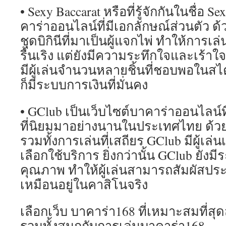
• Sexy Baccarat หรือที่รู้จักกันในชื่อ 
คาร่าออนไลน์ที่มีเอกลักษณ์ส่วนตัว 
ชุดบิกินีที่มาเป็นผู้แจกไพ่ ทำให้การเล
รื้นเริง แต่ยังมีความระทึกใจและเร้าใจ
มีผู้เล่นจำนวนหลายชิ้นที่ชอบพอในสไต
ก็มีระบบการเงินที่มั่นคง
• GClub เป็นเว็บไซต์บาคาร่าออนไลน์ที่ม
ที่นิยมมาอย่างนานในประเทศไทย ด้วยก
รวมทั้งการเล่นที่เสถียร GClub มีผู้เล่
เลือกใช้บริการ ยิ่งกว่านั้น GClub ยังม
คุณภาพ ทำให้ผู้เล่นสามารถสัมผัสป
เหมือนอยู่ในคาสิโนจริง
เลือกเว็บ บาคาร่า168 ที่เหมาะสมที่สุด
รวมทั้งสนุกกับการเล่นบาคาร่า168