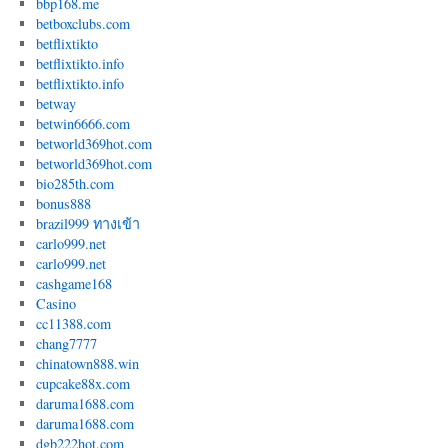
bbp168.me
betboxclubs.com
betflixtikto
betflixtikto.info
betflixtikto.info
betway
betwin6666.com
betworld369hot.com
betworld369hot.com
bio285th.com
bonus888
brazil999 ทางเข้า
carlo999.net
carlo999.net
cashgame168
Casino
cc11388.com
chang7777
chinatown888.win
cupcake88x.com
daruma1688.com
daruma1688.com
dgb222hot.com