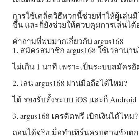
การใช้เคล็ดวิธีพวกนี้ช่วยทำให้ผู้เล่
ขึ้น และก็ยังช่วยให้ควบคุมการเล่นได
คำถามที่พบมากเกี่ยวกับ argus168
1. สมัครสมาชิก argus168 ใช้เวลานา
ไม่เกิน 1 นาที เพราะเป็นระบบสมัครอั
2. เล่น argus168 ผ่านมือถือได้ไหม?
ได้ รองรับทั้งระบบ iOS และก็ Android
3. argus168 เครดิตฟรี เบิกเงินได้ไหม?
ถอนได้จริงเมื่อทำเทิร์นครบตามข้อต