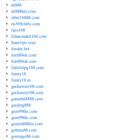
dr888
dr888bet.com
etbet16888.com
eu369clubs.com
faro168
fcharoenkit168.com
finnivips.com
fiwdee.bet
fox689ok.com
fox689ok.com
fullslotpg168.com
funny18
funny18.in
gachawin168.com
gachawin168.com
gamehit8888.com
gaojing888
gem99ths.com
gem99ths.com
goatza888fin.com
gobaza88.com
gowingo88.com