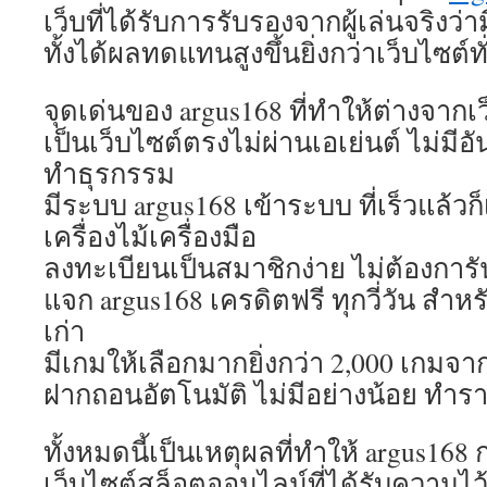
เว็บที่ได้รับการรับรองจากผู้เล่นจริง
ทั้งได้ผลทดแทนสูงขึ้นยิ่งกว่าเว็บไซต์ท
จุดเด่นของ argus168 ที่ทำให้ต่างจากเว
เป็นเว็บไซต์ตรงไม่ผ่านเอเย่นต์ ไม่ม
ทำธุรกรรม
มีระบบ argus168 เข้าระบบ ที่เร็วแล้วก
เครื่องไม้เครื่องมือ
ลงทะเบียนเป็นสมาชิกง่าย ไม่ต้องการ
แจก argus168 เครดิตฟรี ทุกวี่วัน สำห
เก่า
มีเกมให้เลือกมากยิ่งกว่า 2,000 เกมจา
ฝากถอนอัตโนมัติ ไม่มีอย่างน้อย ทำร
ทั้งหมดนี้เป็นเหตุผลที่ทำให้ argus168
เว็บไซต์สล็อตออนไลน์ที่ได้รับความไว้