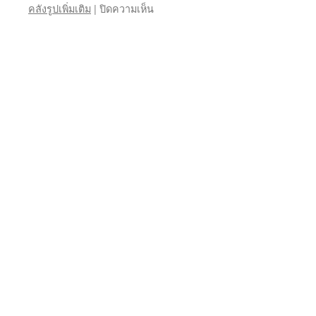
บน
คลังรูปเพิ่มเติม
|
ปิดความเห็น
argus168
เครดิต
ฟรี
19
มิถุนายน
argus168
กด
รับ
โบนัส
ได้
เอง
หน้า
เว็บ
ไม่มี
บังคับ
เน้น
สบายใจ
ลูกค้า
Top
99
by