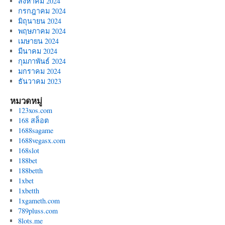
สิงหาคม 2024
กรกฎาคม 2024
มิถุนายน 2024
พฤษภาคม 2024
เมษายน 2024
มีนาคม 2024
กุมภาพันธ์ 2024
มกราคม 2024
ธันวาคม 2023
หมวดหมู่
123xos.com
168 สล็อต
1688sagame
1688vegasx.com
168slot
188bet
188betth
1xbet
1xbetth
1xgameth.com
789pluss.com
8lots.me