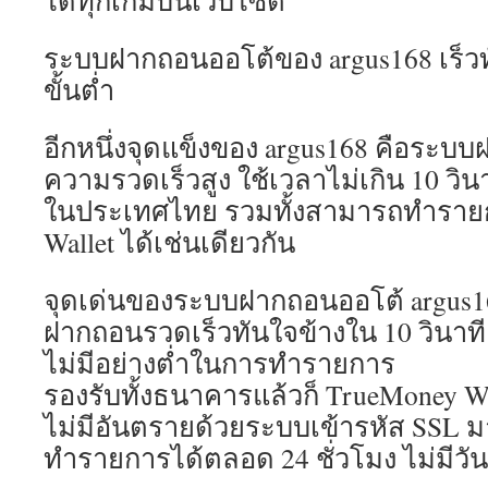
ได้ทุกเกมบนเว็บไซต์
ระบบฝากถอนออโต้ของ argus168 เร็วท
ขั้นต่ำ
อีกหนึ่งจุดแข็งของ argus168 คือระบบฝ
ความรวดเร็วสูง ใช้เวลาไม่เกิน 10 วิ
ในประเทศไทย รวมทั้งสามารถทำราย
Wallet ได้เช่นเดียวกัน
จุดเด่นของระบบฝากถอนออโต้ argus1
ฝากถอนรวดเร็วทันใจข้างใน 10 วินาที
ไม่มีอย่างต่ำในการทำรายการ
รองรับทั้งธนาคารแล้วก็ TrueMoney Wa
ไม่มีอันตรายด้วยระบบเข้ารหัส SSL
ทำรายการได้ตลอด 24 ชั่วโมง ไม่มีวั