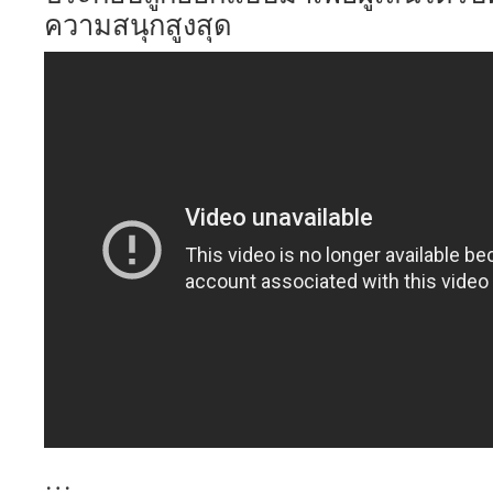
ความสนุกสูงสุด
…