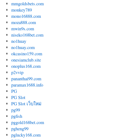
mmgoldsbets.com
monkey789
mono16888.com
moza888.com
mwin9s.com
niseko168bet.com
no1huay
no1huay.com
okcasino159.com
onesiamclub.site
onoplus168.com
p2vvip
pananthai99.com
paramax1688.info
PG
PG Slot
PG Slot เว็บใหม่
pg99
pgfish
pggold168bet.com
pgheng99
pglucky168.com