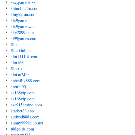
sexygame1688
shinobi24hr.com
sing55fun.com
six9game
six9game.win
sky2899.com
sl99games.com
Slot
Slot Online
slot1111ok.com
slot168
Slotxo
slotxo24hr
spbetflik888.com
sretthi99
ss168vip.com
ss168vip.com
ssc915casino.com
starbet88.app
sudyod888s.com
sunny9999club.net
t88golds.com
tangtem168