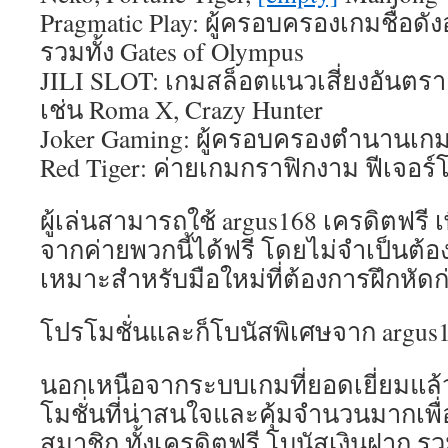
Pragmatic Play: ผู้ครอบครองเกมชื่อดั
รวมทั้ง Gates of Olympus
JILI SLOT: เกมสล็อตแนวเสี่ยงอันตรา
เช่น Roma X, Crazy Hunter
Joker Gaming: ผู้ครอบครองตำนานเกม
Red Tiger: ค่ายเกมกราฟิกงาม ฟีเจอ
ผู้เล่นสามารถใช้ argus168 เครดิตฟรี 
จากค่ายพวกนี้ได้ฟรี โดยไม่จำเป็นต้องใช้
เหมาะสำหรับมือใหม่ที่ต้องการฝึกหัดก่
โปรโมชั่นและก็โบนัสพิเศษจาก argus
นอกเหนือจากระบบเกมที่ยอดเยี่ยมแล้ว
โมชั่นที่น่าสนใจและคุ้มจำนวนมากเพื่
สมาชิก ทั้งเครดิตฟรี โบนัสเงินฝาก รว