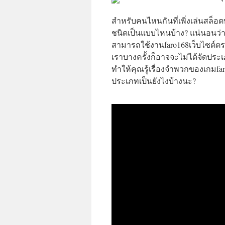
สำหรับคนไหนกันที่เพิ่งเล่นสล็อต
ชนิดเป็นแบบไหนบ้าง? แน่นอนว่า 
สามารถใช้งานfaro168เว็บไซต์ตรง
เราบางครั้งก็อาจจะไม่ได้จัดปร
ทำให้คุณรู้เรื่องจำพวกของเกมfar
ประเภทเป็นยังไงบ้างนะ?