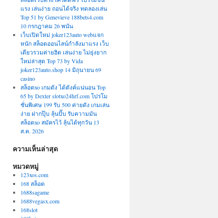
แรง เล่นง่าย ถอนได้จริง ทดลองเล่น
Top 51 by Genevieve 188bets4.com
10 กรกฎาคม 26 พนัน
เว็บเปิดใหม่ joker123auto webแจก
หนัก สล็อตออนไลน์กำลังมาแรง เว็บ
เดียวรวมค่ายฮิต เล่นง่าย ไม่ยุ่งยาก
ใหม่ล่าสุด Top 73 by Vida
joker123auto.shop 14 มิถุนายน 69
casino
สล็อตxo เกมดัง ได้ตังค์แน่นอน Top
65 by Dexter slotxo24hrf.com โปรโม
ชั่นพิเศษ 199 รับ 500 ค่ายดัง เกมเล่น
ง่าย ฝากปุ๊บ ลุ้นปั๊บ รับความมัน
สล็อตxo สมัครไว้ ลุ้นได้ทุกวัน 13
ส.ค. 2026
ความเห็นล่าสุด
หมวดหมู่
123xos.com
168 สล็อต
1688sagame
1688vegasx.com
168slot