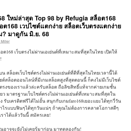
68 ใหม่ล่าสุด Top 98 by Refugia สล็อต168
ต168 เวปไซต์แตกง่าย สล็อตเว็บตรงแตกง่าย
? มาดูกัน มิ.ย. 68
Miller
อต168 เว็บตรงไม่ผ่านเอเย่นต์ที่เหมาะสมที่สุดในไทย เปิดให้
!
สล็อตเว็บไซต์ตรงไม่ผ่านเอเย่นต์ที่ดีที่สุดในไทยเวลานี้ได้
์สล็อตออนไลน์ที่มีเกมสล็อตสูงที่สุดตอนนี้ ก็คงไม่มีเว็บไซต์
รงของเราแล้วล่ะครับสล็อต ถือลิขสิทธิ์แท้จากค่ายเกมชั้น
ียว มาตรฐานเว็บไซต์ตรงไม่ผ่านเอเย่นต์ที่เหมาะสมที่สุดใน
 รับเครดิตฟรีได้ไม่อั้น สนุกกับเกมfaro168เยอะแยะได้ทุกวี่วัน
กำไรแบบฟินๆได้ทุกวันแน่ๆ ถ้าคุณไม่ต้องการคลาดโอกาสดีๆ
ราได้แล้ววันนี้ สมัครเลย!
ุณอาจจะยังไม่เคยรู้มาก่อน มาทดลองกัน!