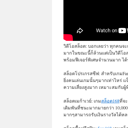
วิดีโอสล็อต: บอกเลยว่า ทุกคนจ
มากในขณะนี้ก็ล้วนแต่เป็นวิดีโอ
พร้อมฟีเจอร์พิเศษจำนวนมาก ได
สล็อตโปรเกรสซีฟ: สำหรับเกมFa
ยิ่งคนเล่นเกมนั้นๆมากเท่าไหร่ แจ
ความเสี่ยงสูงมาก เหมาะสมกับผู้ที
สล็อตเมก้าเวย์: เกม
สล็อต168
ที่
เดิมพันที่ชนะมากมายกว่า 10,000 
มากๆสามารถรับเงินรางวัลได้ห