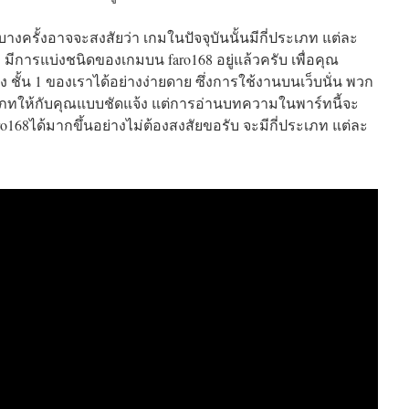
บางครั้งอาจจะสงสัยว่า เกมในปัจจุบันนั้นมีกี่ประเภท แต่ละ
มีการแบ่งชนิดของเกมบน faro168 อยู่แล้วครับ เพื่อคุณ
 ชั้น 1 ของเราได้อย่างง่ายดาย ซึ่งการใช้งานบนเว็บนั่น พวก
ะเภทให้กับคุณแบบชัดแจ้ง แต่การอ่านบทความในพาร์ทนี้จะ
o168ได้มากขึ้นอย่างไม่ต้องสงสัยขอรับ จะมีกี่ประเภท แต่ละ