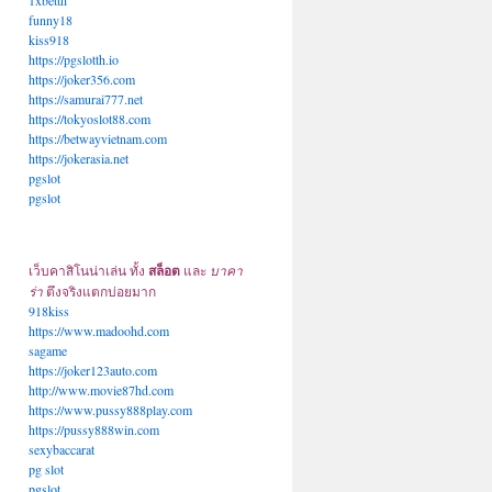
1xbetth
funny18
kiss918
https://pgslotth.io
https://joker356.com
https://samurai777.net
https://tokyoslot88.com
https://betwayvietnam.com
https://jokerasia.net
pgslot
pgslot
เว็บคาสิโนน่าเล่น ทั้ง
สล็อต
และ
บาคา
ร่า
ตึงจริงแตกบ่อยมาก
918kiss
https://www.madoohd.com
sagame
https://joker123auto.com
http://www.movie87hd.com
https://www.pussy888play.com
https://pussy888win.com
sexybaccarat
pg slot
pgslot