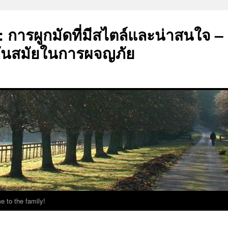
การผูกมัดที่มีสไตล์และน่าสนใจ –
ทันสมัยในการผจญภัย
 to the family!