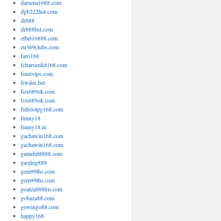
daruma1688.com
dgb222hot.com
dr888
dr888bet.com
etbet16888.com
eu369clubs.com
faro168
fcharoenkit168.com
finnivips.com
fiwdee.bet
fox689ok.com
fox689ok.com
fullslotpg168.com
funny18
funny18.in
gachawin168.com
gachawin168.com
gamehit8888.com
gaojing888
gem99ths.com
gem99ths.com
goatza888fin.com
gobaza88.com
gowingo88.com
happy168