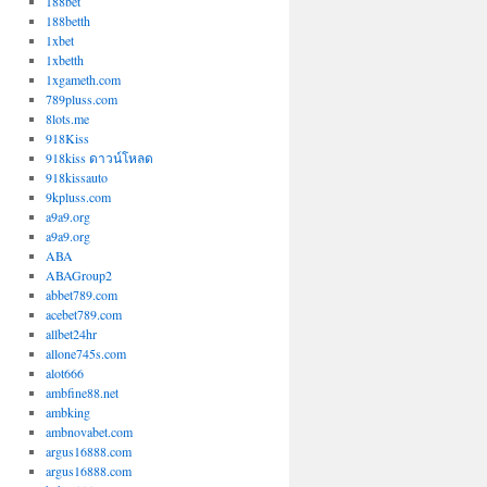
188bet
188betth
1xbet
1xbetth
1xgameth.com
789pluss.com
8lots.me
918Kiss
918kiss ดาวน์โหลด
918kissauto
9kpluss.com
a9a9.org
a9a9.org
ABA
ABAGroup2
abbet789.com
acebet789.com
allbet24hr
allone745s.com
alot666
ambfine88.net
ambking
ambnovabet.com
argus16888.com
argus16888.com