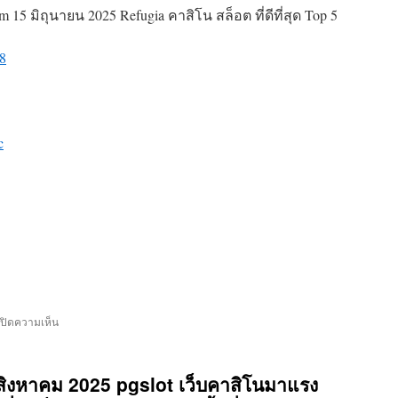
 15 มิถุนายน 2025 Refugia คาสิโน สล็อต ที่ดีที่สุด Top 5
8
c
บน
ปิดความเห็น
casino
เว็บ
ใหญ่
สิงหาคม 2025 pgslot เว็บคาสิโนมาแรง
สล็อต168