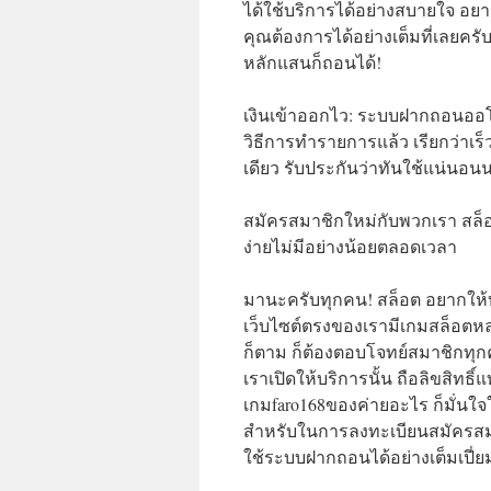
ได้ใช้บริการได้อย่างสบายใจ อยาก
คุณต้องการได้อย่างเต็มที่เลยครั
หลักแสนก็ถอนได้!
เงินเข้าออกไว: ระบบฝากถอนออโต
วิธีการทำรายการแล้ว เรียกว่าเร็
เดียว รับประกันว่าทันใช้แน่นอน
สมัครสมาชิกใหม่กับพวกเรา สล็อต
ง่ายไม่มีอย่างน้อยตลอดเวลา
มานะครับทุกคน! สล็อต อยากให้บ
เว็บไซต์ตรงของเรามีเกมสล็อต
ก็ตาม ก็ต้องตอบโจทย์สมาชิกทุกค
เราเปิดให้บริการนั้น ถือลิขสิทธิ
เกมfaro168ของค่ายอะไร ก็มั่
สำหรับในการลงทะเบียนสมัครสมา
ใช้ระบบฝากถอนได้อย่างเต็มเปี่