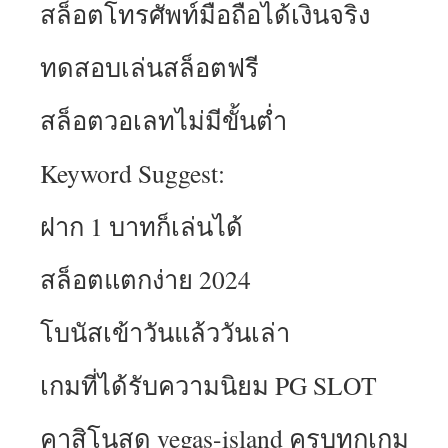
สล็อตโทรศัพท์มือถือได้เงินจริง
ทดสอบเล่นสล็อตฟรี
สล็อตวอเลทไม่มีขั้นต่ำ
Keyword Suggest:
ฝาก 1 บาทก็เล่นได้
สล็อตแตกง่าย 2024
โบนัสเข้าวันแล้ววันเล่า
เกมที่ได้รับความนิยม PG SLOT
คาสิโนสด vegas-island ครบทุกเกม