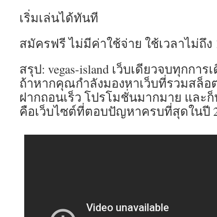
เริ่มเล่นได้ทันที
สมัครฟรี ไม่มีค่าใช้จ่าย ใช้เวลาไม่ถึง
สรุป: vegas-island เว็บเดียวจบทุกการเ
ถ้าหากคุณกำลังมองหาเว็บที่รวมสล็อ
ฝากถอนเร็ว โปรโมชั่นมากมาย และก็ป
คือเว็บไซต์ที่ตอบปัญหาครบที่สุดในปี 