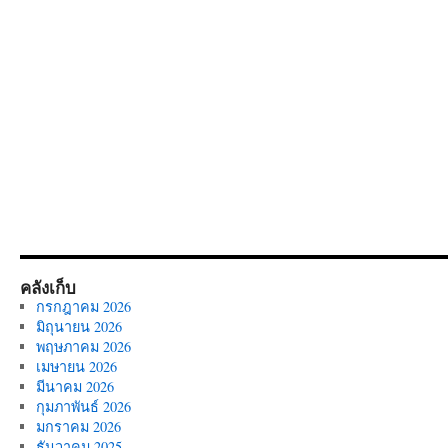
คลังเก็บ
กรกฎาคม 2026
มิถุนายน 2026
พฤษภาคม 2026
เมษายน 2026
มีนาคม 2026
กุมภาพันธ์ 2026
มกราคม 2026
ธันวาคม 2025