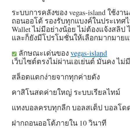
ระบบการคลังของ vegas-island ใช้งาน
ถอนออโต้ รองรับทุกแบงค์ในประเทศไ
Wallet ไม่มีอย่างน้อย ไม่ต้องแจ้งสลิ
และก็ยังมีโปรโมชั่นให้เลือกมากมาย
ลักษณะเด่นของ
vegas-island
เว็บไซต์ตรงไม่ผ่านเอเย่นต์ มั่นคง ไม่
สล็อตแตกง่ายจากทุกค่ายดัง
คาสิโนสดค่ายใหญ่ ระบบเรียลไทม์
แทงบอลครบทุกลีก บอลสเต็ป บอลโดดเดี
ฝากถอนออโต้ภายใน 10 วินาที