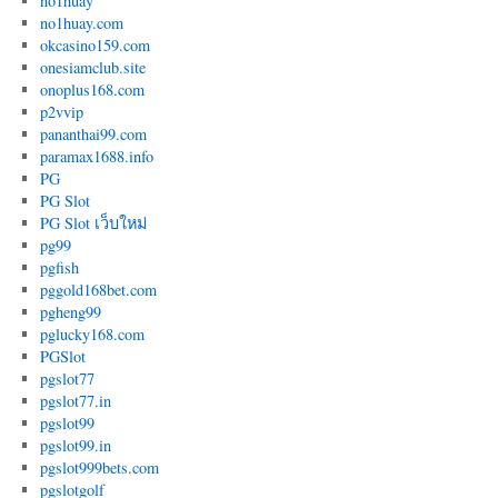
no1huay
no1huay.com
okcasino159.com
onesiamclub.site
onoplus168.com
p2vvip
pananthai99.com
paramax1688.info
PG
PG Slot
PG Slot เว็บใหม่
pg99
pgfish
pggold168bet.com
pgheng99
pglucky168.com
PGSlot
pgslot77
pgslot77.in
pgslot99
pgslot99.in
pgslot999bets.com
pgslotgolf