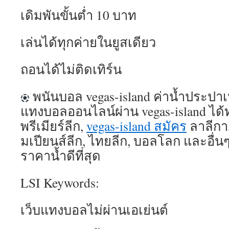
เดิมพันขั้นต่ำ 10 บาท
เล่นได้ทุกค่ายในยูสเดียว
ถอนได้ไม่ติดเทิร์น
พนันบอล vegas-island ค่าน้ำประปา
แทงบอลออนไลน์ผ่าน vegas-island ได้ทุกค
พรีเมียร์ลีก,
vegas-island สมัคร
ลาลีกา,
มเปียนส์ลีก, ไทยลีก, บอลโลก และอื่
ราคาน้ำดีที่สุด
LSI Keywords:
เว็บแทงบอลไม่ผ่านเอเย่นต์