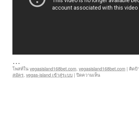
…
โพสท์ใน
vegasisland168bet.com
,
vegasisland168bet.com
|
ติดป
บน
สมัคร
,
vegas-island เข้าสู่ระบบ
|
ปิดความเห็น
vegas-
island
24
September
vegas-
island
เข้า
สู่
ระบบ
สล็อต