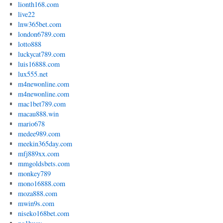
lionth168.com
live22
lnw365bet.com
london6789.com
lotto888
luckycat789.com
luis16888.com
lux555.net
m4newonline.com
m4newonline.com
mac1bet789.com
macau888.win
mario678
medee989.com
meekin365day.com
mfj889xx.com
mmgoldsbets.com
monkey789
mono16888.com
moza888.com
mwin9s.com
niseko168bet.com