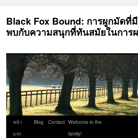
Black Fox Bound: การผูกมัดที่
พบกับความสนุกที่ทันสมัยในการ
ข้าม
หน้า
Blog
Contact
Welcome to the
ไป
แรก
family!