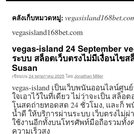
ยัง
vegasisland168bet.co
คลังเก็บหมวดหมู่:
เนื้อหา
vegasisland168bet.com
vegas-island 24 September vega
ระบบ สล็อตเว็บตรงไม่มีเงื่อนไขส
Susan
เขียนบน
24 พฤษภาคม 2025
โดย
Jonathan Miller
vegas-island เป็นเว็บพนันออนไลน์ศู
ใจเอาไว้ในที่เดียว ไม่ว่าจะเป็น สล็อ
โนสดถ่ายทอดสด 24 ชั่วโมง, และก็ 
น้ำดี ให้บริการผ่านระบบ เว็บตรงไม่ผ่
ใช้งานอีกทั้งบนโทรศัพท์มือถือรวมทั้ง
ความเร็วสูง