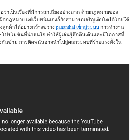
ว่าเป็นเรื่องที่มีการถกเถียงอย่างมาก ด้วยกฎหมายของ
่งผิดกฎหมาย แต่เว็บพนันเองก็ยังสามารถเจริญเติบโตได้โดยใช้
าถึงลูกค้าได้อย่างกว้างขวาง
pananthai เข้าสู่ระบบ
การทำงาน
โมชันที่น่าสนใจ ทำให้ผู้เล่นรู้สึกตื่นเต้นและมีโอกาสที่
งกันข้าม การติดพนันอาจนำไปสู่ผลกระทบที่ร้ายแรงทั้งใน