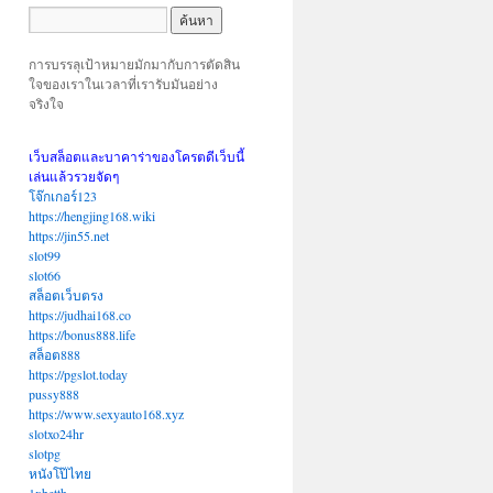
การบรรลุเป้าหมายมักมากับการตัดสิน
ใจของเราในเวลาที่เรารับมันอย่าง
จริงใจ
เว็บสล็อตและบาคาร่าของโครตดีเว็บนี้
เล่นแล้วรวยจัดๆ
โจ๊กเกอร์123
https://hengjing168.wiki
https://jin55.net
slot99
slot66
สล็อตเว็บตรง
https://judhai168.co
https://bonus888.life
สล็อต888
https://pgslot.today
pussy888
https://www.sexyauto168.xyz
slotxo24hr
slotpg
หนังโป๊ไทย