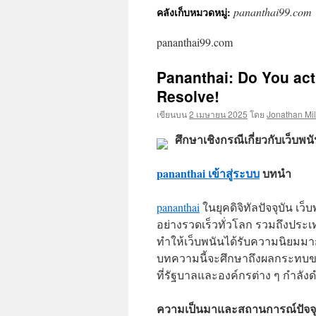
pananthai99.com
คลังเก็บหมวดหมู่:
ยัง
pananthai99.com
เนื้อหา
Pananthai: Do You act
Resolve!
เขียนบน
2 เมษายน 2025
โดย
Jonathan Mil
ศึกษาเชิงกรณีเกี่ยวกับเว็บพ
pananthai เข้าสู่ระบบ
บทนำ
pananthai
ในยุคดิจิทัลปัจจุบัน เ
อย่างรวดเร็วทั่วโลก รวมถึงประ
ทำให้เว็บพนันได้รับความนิยมมา
บทความนี้จะศึกษาถึงผลกระทบขอ
ที่รัฐบาลและองค์กรต่าง ๆ กำลัง
ความเป็นมาและสถานการณ์ปัจจุ