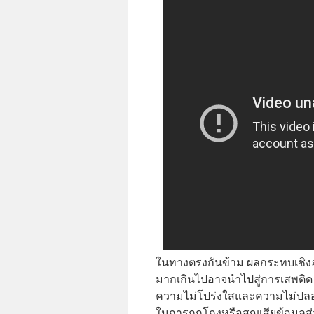
ในทางตรงกันข้าม ผลกระทบเชิง
มากเกินไปอาจนำไปสู่การเสพติด
ความไม่โปร่งใสและความไม่ปลอดภั
ในการถูกโกงหรือสูญเสียข้อมูลส่