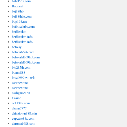
babet555.com
Baccarat
baj88thb
baj88thbz.com
bbp168.me
betboxclubs.com
betflixtikto
betflixtikto.info
betflixtikto.info
betway
betwin6666.com
betworld369hot.com
betworld369hot.com
bio285th.com
bonus888
brazil999 ทางเข้า
carlo999.net
carlo999.net
cashgame168
Casino
cc11388.com
chang7777
chinatown888.win
cupcake88x.com
daruma1688.com