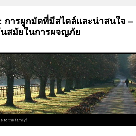
การผูกมัดที่มีสไตล์และน่าสนใจ –
ทันสมัยในการผจญภัย
 to the family!