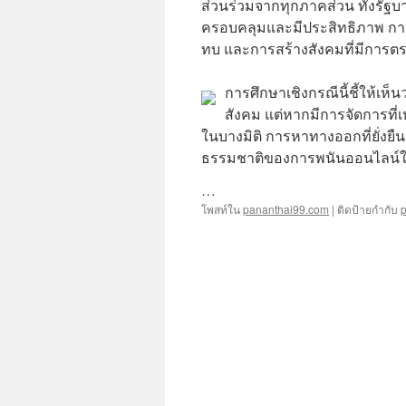
ส่วนร่วมจากทุกภาคส่วน ทั้งรั
ครอบคลุมและมีประสิทธิภาพ การใ
ทบ และการสร้างสังคมที่มีการ
การศึกษาเชิงกรณีนี้ชี้ให้เ
สังคม แต่หากมีการจัดการที
ในบางมิติ การหาทางออกที่ยั่งย
ธรรมชาติของการพนันออนไลน์ใน
…
โพสท์ใน
pananthai99.com
|
ติดป้ายกำกับ