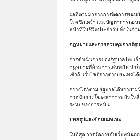
ผลที่ตามมาจากการติดการพนันยั
โรคซึมเศร้า และปัญหาการนอนหลั
หน้าที่ในชีวิตประจำวัน ทั้งใน
กฎหมายและการควบคุมจากรัฐ
การดำเนินการของรัฐบาลไทยเกี่ยว
กฎหมายที่ห้ามการเล่นพนัน ทำให้
เข้าถึงเว็บไซต์จากต่างประเทศได้
อย่างไรก็ตาม รัฐบาลได้พยายามที
กวดขันการโฆษณาการพนันในสื่อ
ระทบของการพนัน
บทสรุปและข้อเสนอแนะ
ในที่สุด การจัดการกับเว็บพนั