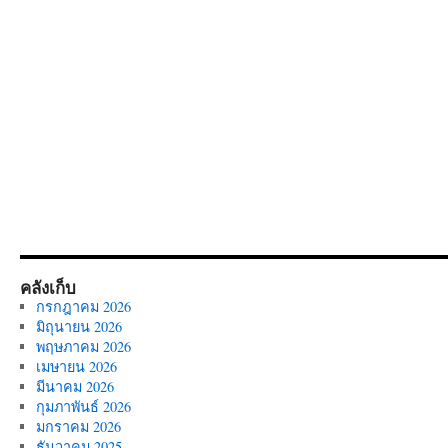
คลังเก็บ
กรกฎาคม 2026
มิถุนายน 2026
พฤษภาคม 2026
เมษายน 2026
มีนาคม 2026
กุมภาพันธ์ 2026
มกราคม 2026
ธันวาคม 2025