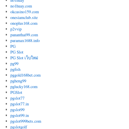
no1huay
no1huay.com
okcasino159.com
onesiamclub.site
onoplus168.com
p2vvip
pananthai99.com
paramax1688.info
PG
PG Slot
PG Slot เว็บใหม่
pg99
pgfish
pggold168bet.com
pgheng99
pglucky168.com
PGSlot
pgslot77
pgslot77.in
pgslot99
pgslot99.in
pgslot999bets.com
pgslotgolf