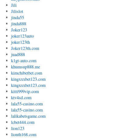
Jili
Jilislot
jinda55
jinda888
Joker123
joker123auto
joker123th
Joker123th.com
juad888
k1gt-auto.com
khumsup888.me
kimchibetbet.com
kingxxxbet123.com
kingxxxbet123.com
kitti999vip.com
ktv4sd.com
lala55-casino.com
lala55-casino.com
lalikabetsgame.com
lcbet444.com
lion123
lionth168.com