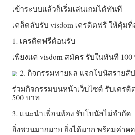
เข้าระบบแล้วก็เริ่มเล่นเกมได้ทันที
เคล็ดลับรับ visdom เครดิตฟรี ให้คุ้มที่
1. เครดิตฟรีต้อนรับ
เพียงแค่ visdom สมัคร รับในทันที 100
2. กิจกรรมทายผล แจกโบนัสรายสัป
ร่วมกิจกรรมบนหน้าเว็บไซต์ รับเครดิตฟ
500 บาท
3. แนะนำเพื่อนพ้อง รับโบนัสไม่จำกัด
ยิ่งชวนมากมาย ยิ่งได้มาก พร้อมค่าค