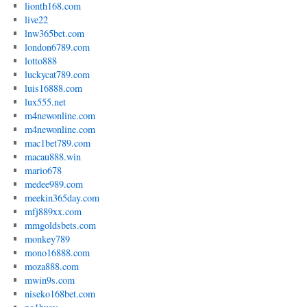
lionth168.com
live22
lnw365bet.com
london6789.com
lotto888
luckycat789.com
luis16888.com
lux555.net
m4newonline.com
m4newonline.com
mac1bet789.com
macau888.win
mario678
medee989.com
meekin365day.com
mfj889xx.com
mmgoldsbets.com
monkey789
mono16888.com
moza888.com
mwin9s.com
niseko168bet.com