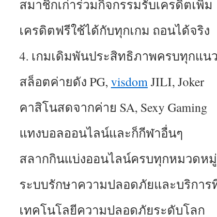
สมาชิกเก่าร่วมกิจกรรมรับเครดิตเพิ่ม
เครดิตฟรีใช้ได้กับทุกเกม ถอนได้จริง
4. เกมเดิมพันประสิทธิภาพครบทุกแน
สล็อตค่ายดัง PG,
visdom
JILI, Joker
คาสิโนสดจากค่าย SA, Sexy Gaming
แทงบอลออนไลน์และก็กีฬาอื่นๆ
สลากกินแบ่งออนไลน์ครบทุกหมวดหมู่
ระบบรักษาความปลอดภัยและบริการที่
เทคโนโลยีความปลอดภัยระดับโลก