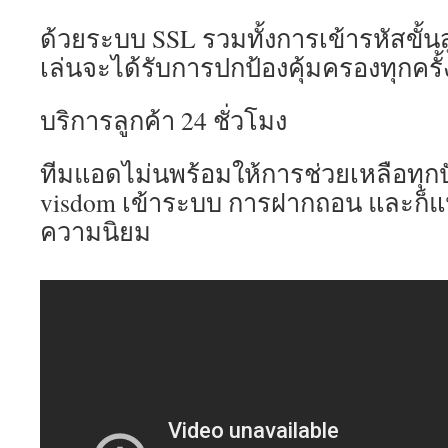
ด้วยระบบ SSL รวมทั้งการเข้ารหัสขั้นสู
เล่นจะได้รับการปกป้องคุ้มครองทุกครั้ง
บริการลูกค้า 24 ชั่วโมง
ทีมแอดไม่นพร้อมให้การช่วยเหลือทุกป
visdom เข้าระบบ การฝากถอน และก็แน
ความนิยม