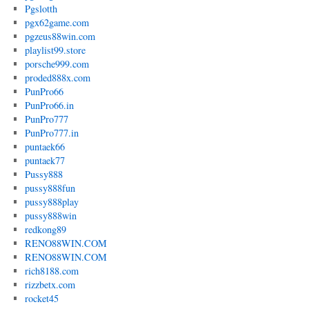
Pgslotth
pgx62game.com
pgzeus88win.com
playlist99.store
porsche999.com
proded888x.com
PunPro66
PunPro66.in
PunPro777
PunPro777.in
puntaek66
puntaek77
Pussy888
pussy888fun
pussy888play
pussy888win
redkong89
RENO88WIN.COM
RENO88WIN.COM
rich8188.com
rizzbetx.com
rocket45