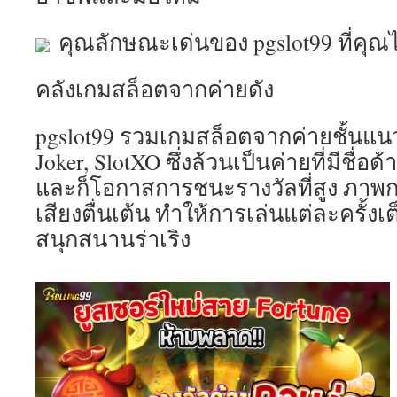
คุณลักษณะเด่นของ pgslot99 ที่ค
คลังเกมสล็อตจากค่ายดัง
pgslot99 รวมเกมสล็อตจากค่ายชั้นแน
Joker, SlotXO ซึ่งล้วนเป็นค่ายที่มีชื
และก็โอกาสการชนะรางวัลที่สูง ภาพ
เสียงตื่นเต้น ทำให้การเล่นแต่ละครั้ง
สนุกสนานร่าเริง