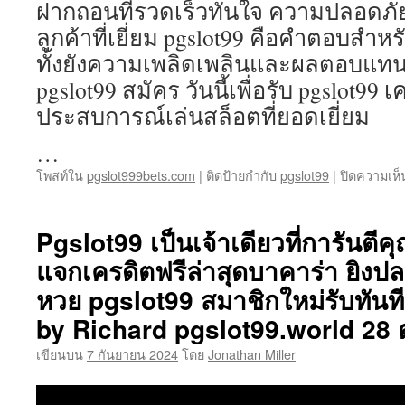
ฝากถอนที่รวดเร็วทันใจ ความปลอดภั
ลูกค้าที่เยี่ยม pgslot99 คือคำตอบสำหร
ทั้งยังความเพลิดเพลินและผลตอบแทนที
pgslot99 สมัคร วันนี้เพื่อรับ pgslot99 เ
ประสบการณ์เล่นสล็อตที่ยอดเยี่ยม
…
โพสท์ใน
pgslot999bets.com
|
ติดป้ายกำกับ
pgslot99
|
ปิดความเห็
Pgslot99 เป็นเจ้าเดียวที่การันตีค
แจกเครดิตฟรีล่าสุดบาคาร่า ยิงปล
หวย pgslot99 สมาชิกใหม่รับทันท
by Richard pgslot99.world 28 
เขียนบน
7 กันยายน 2024
โดย
Jonathan Miller