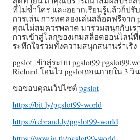
สุดท้ายนี้ ถ้าคุณปรารถนาสัมผัสประ
ที่ไม่ซ้ำใคร และอยากเรียนรู้แล้วก็ป
การเล่น การทดลองเล่นสล็อตฟรีจาก pgs
คุณไม่สมควรพลาด มาร่วมสนุกกับเรา
การเข้าสู่โลกของเกมสล็อตออนไลน์ที
ระทึกใจรวมทั้งความสนุกสนานร่าเริง
pgslot เข้าสู่ระบบ pgslot99 pgslot99.w
Richard โอนไว pgslotถอนภายใน 3 วิน
ขอขอบคุณเว็ปไซต์
pgslot
https://bit.ly/pgslot99-world
https://rebrand.ly/pgslot99-world
https://wow.in.th/pgslot99-world