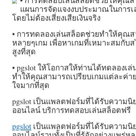
• การทดสอบเล่นสล็อตช่วยให้คุ
แผนการจัดแจงงบประมาณในการเล่
โดยไม่ต้องเสี่ยงเสียเงินจริง
• การทดลองเล่นสล็อตช่วยทำให้คุณ
หลายๆเกม เพื่อหาเกมที่เหมาะสมกับ
สูงที่สุด
• pgslot ให้โอกาสให้ท่านได้ทดลองเ
ทำให้คุณสามารถเปรียบเกมแต่ละค่ายแ
ใจมากที่สุด
pgslot เป็นแพลตฟอร์มที่ได้รับความ
ออนไลน์ บริการทดสอบเล่นสล็อตฟรี
pgslot
เป็นแพลตฟอร์มที่ได้รับความน
ออนไลน์รวมทั้งเป็นที่รู้จักอย่างแพร