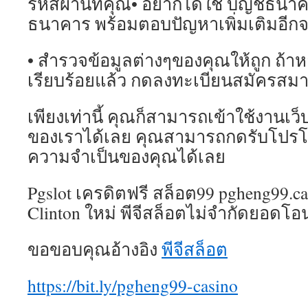
รหัสผ่านที่คุณ• อยากได้ใช้ บัญชีธน
ธนาคาร พร้อมตอบปัญหาเพิ่มเติมอี
• สำรวจข้อมูลต่างๆของคุณให้ถูก ถ้า
เรียบร้อยแล้ว กดลงทะเบียนสมัครสมา
เพียงเท่านี้ คุณก็สามารถเข้าใช้งานเ
ของเราได้เลย คุณสามารถกดรับโปรโมช
ความจำเป็นของคุณได้เลย
Pgslot เครดิตฟรี สล็อต99 pgheng99.cas
Clinton ใหม่ พีจีสล็อตไม่จำกัดยอดโอ
ขอขอบคุณอ้างอิง
พีจีสล็อต
https://bit.ly/pgheng99-casino