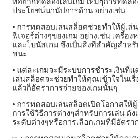
ที่อยากทดลองเล่นเกมใหม่ๆการทดลอง
ประโยชน์นานัปการด้าน อย่างเช่น
• การทดสอบเล่นสล็อตช่วยทำให้ผู้เล่น
ฟีเจอร์ต่างๆของเกม อย่างเช่น เครื่อง
และโบนัสเกม ซึ่งเป็นสิ่งที่สำคัญสำหรั
ชนะ
• แต่ละเกมจะมีระบบการชำระเงินที่
เล่นสล็อตจะช่วยทำให้คุณเข้าใจในเรื่อ
แล้วก็อัตราการจ่ายของเกมนั้นๆ
• การทดสอบเล่นสล็อตเปิดโอกาสให้ผ
การใช้วิธีการต่างๆสำหรับการเล่น ดัง
ระดับต่างๆหรือการเลือกเกมที่มีอัตราก