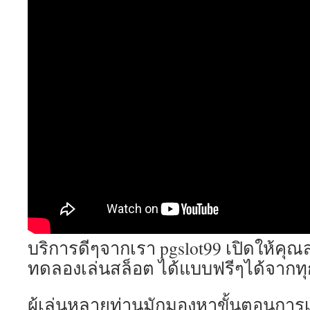
บริการดีๆจากเรา pgslot99 เปิดให้ค
ทดลองเล่นสล็อต ได้แบบฟรีๆได้จากทุ
ผู้เล่นหลายท่านมักมองหาขั้นตอนการ