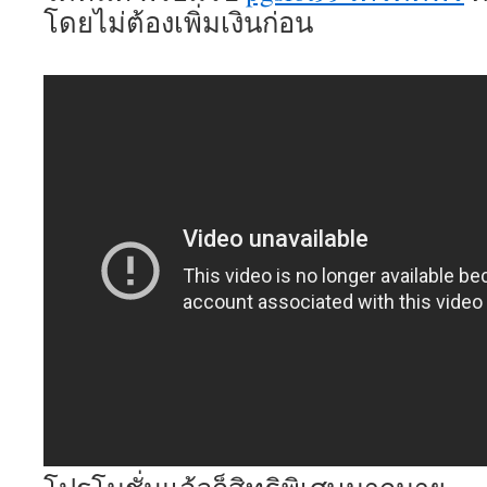
โดยไม่ต้องเพิ่มเงินก่อน