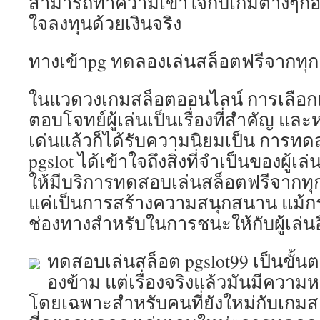
สามารถทำความเข้าใจกับเกมต่างๆก่อนท
ใจลงทุนด้วยเงินจริง
ทางเข้าpg ทดลองเล่นสล็อตฟรีจากทุก
ในแวดวงเกมสล็อตออนไลน์ การเลือกเว็บ
ตอบโจทย์ผู้เล่นเป็นเรื่องที่สำคัญ และ
เด่นแล้วก็ได้รับความนิยมเป็น การทด
pgslot ได้เข้าใจถึงสิ่งที่จำเป็นของผู้เล่
ให้มีบริการทดสอบเล่นสล็อตฟรีจากทุกค
แค่เป็นการสร้างความสนุกสนาน แม้กระ
ช่องทางสำหรับในการชนะให้กับผู้เล่นอ
ทดสอบเล่นสล็อต pgslot99 เป็นขั้
องข้าม แต่เรื่องจริงแล้วมันมีความห
โดยเฉพาะสำหรับคนที่ยังใหม่กับเกม