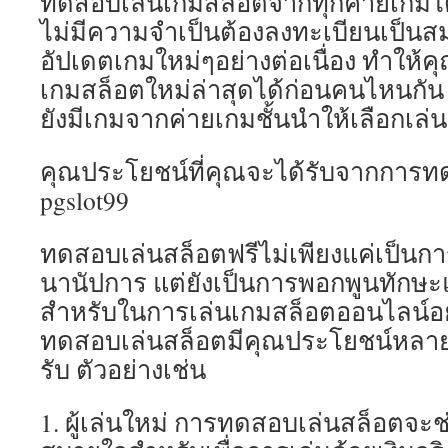
ทดสอบเล่นเกมสล็อตจากทุกค่ายเกมได้
ไม่มีความจำเป็นต้องลงทะเบียนเป็นสม
อัปเดตเกมใหม่ๆอย่างต่อเนื่อง ทำให
เกมสล็อตใหม่ล่าสุดได้ก่อนคนไหนกั
ยังมีเกมจากค่ายเกมชั้นนำให้เลือกเล่
คุณประโยชน์ที่คุณจะได้รับจากการท
pgslot99
ทดสอบเล่นสล็อตฟรีไม่เพียงแค่เป็นการ
นานัปการ แต่ยังเป็นการพอกพูนทักษ
สำหรับในการเล่นเกมสล็อตออนไลน์อ
ทดสอบเล่นสล็อตมีคุณประโยชน์หลาย
รับ ตัวอย่างเช่น
1. ผู้เล่นใหม่ การทดสอบเล่นสล็อตจะช