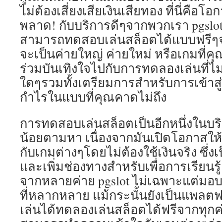
ไม่ต้องเสี่ยงเสียเงินเสียทอง ที่นี่คือโ
พลาด! กับบริการดีๆจากพวกเรา pgslot 
สามารถทดสอบเล่นสล็อตได้แบบฟรีๆจา
จะเป็นค่ายใหญ่ ค่ายใหม่ หรือเกมที่คุ
ร่วมบันเทิงใจไปกับการทดลองเล่นที่ไม่
ใดๆรวมทั้งเตรียมการสำหรับการเข้าส
กำไรในแบบที่คุณคาดไม่ถึง
การทดสอบเล่นสล็อตเป็นอีกหนึ่งในบริกา
น้อยตามหา เนื่องจากมันเปิดโอกาสให้ผู
กับเกมต่างๆโดยไม่ต้องใช้เงินจริง ซึ่ง
และเพิ่มช่องทางสำหรับเพื่อการเรียนรู
จากหลายค่าย pgslot ไม่เฉพาะแต่มอ
ที่หลากหลาย แม้กระนั้นยังเป็นแพลตฟอร
เล่นได้ทดลองเล่นสล็อตได้ฟรีจากทุกค