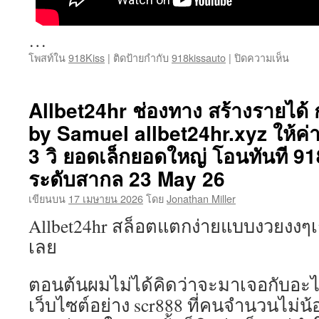
…
บน
โพสท์ใน
918Kiss
|
ติดป้ายกำกับ
918kissauto
|
ปิดความเห็น
918kis
เว็บ
แตก
Allbet24hr ช่องทาง สร้างรายได้
ง่าย
by Samuel allbet24hr.xyz ให้ค
สล็อต
แตก
3 วิ ยอดเล็กยอดใหญ่ โอนทันที 
บ่อย
มี
ระดับสากล 23 May 26
จริง
เขียนบน
17 เมษายน 2026
โดย
Jonathan Miller
ไหม
เลือก
Allbet24hr สล็อตแตกง่ายแบบงวยงงๆเก
เว็บ
เลย
ยัง
ไง
ให้
ตอนต้นผมไม่ได้คิดว่าจะมาเจอกับอะไร
เล่น
แล้ว
เว็บไซต์อย่าง scr888 ที่คนจำนวนไม่น้
คุ้ม