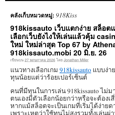
ยัง
918Kiss
คลังเก็บหมวดหมู่:
เนื้อหา
918kissauto เว็บแตกง่าย สล็อตแ
เลือกเว็บยังไงให้เล่นแล้วคุ้ม casi
ใหม่ ใหม่ล่าสุด Top 67 by Athen
918kissauto.mobi 20 มิ.ย. 26
เขียนบน
27 พฤษภาคม 2026
โดย
Jonathan Miller
แนวทางเลือกเกม
918kissauto
แบบง่าย
ทุนน้อยแต่ว่าร้อยเปอร์เซ็นต์
คนที่มีทุนในการเล่น 918kissauto ไม่ม
ตนเองมีตัวเลือกน้อยกว่าหรือจะต้องเสี่
หากแม้สล็อตจะเป็นเกมที่เริ่มได้ง่ายด
เพราะเหตุว่าใช้ทุนไม่สูงรวมทั้งเล่น