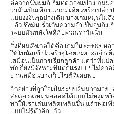
ต่อจากนั้นผมก็เริ่มทดลองแปลงเกมมองอ
ว่ามันเป็นเพียงแค่เกมเดียวหรือเปล่า
แบบงงงันๆอย่างเดิม บางเกมหมุนไม่ถึง 
แล้ว ซึ่งมันเร็วเกินความจำเป็นจนถึงเริ
ระบบมันพลังใจดีกับพวกเราวันนั้น
สิ่งที่ผมสังเกตได้คือ เกมใน scr888 หล
ให้โบนัสเข้าไวจริงๆโดยเฉพาะอย่างยิ่งข
เสมือนเป็นการเรียกลูกค้า แต่ว่าที่แปล
พัก ก็ยังมีจังหวะที่แตกแรงแบบไม่คาดคิด
ยาวเสมือนบางเว็บไซต์ที่เคยพบ
อีกอย่างที่ถูกใจเป็นระบบลื่นมากมาย เล
สะดุด กดหมุนตลอดได้แบบไม่หงุดหงิด
ทำให้เราเล่นเพลิดเพลินขึ้น แล้วพอเพี
แบบไม่รู้ตัวอีกแล้ว