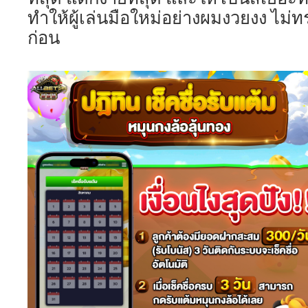
ทำให้ผู้เล่นมือใหม่อย่างผมงวยงง ไม่ท
ก่อน