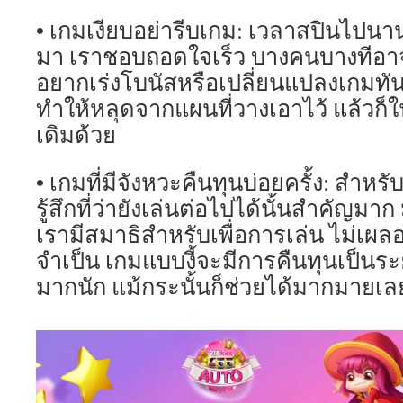
• เกมเงียบอย่ารีบเกม: เวลาสปินไปนา
มา เราชอบถอดใจเร็ว บางคนบางทีอาจเ
อยากเร่งโบนัสหรือเปลี่ยนแปลงเกมทันท
ทำให้หลุดจากแผนที่วางเอาไว้ แล้วก็ในท
เดิมด้วย
• เกมที่มีจังหวะคืนทุนบ่อยครั้ง: สำห
รู้สึกที่ว่ายังเล่นต่อไปได้นั้นสำคัญม
เรามีสมาธิสำหรับเพื่อการเล่น ไม่เผล
จำเป็น เกมแบบงี้จะมีการคืนทุนเป็นระ
มากนัก แม้กระนั้นก็ช่วยได้มากมายเล