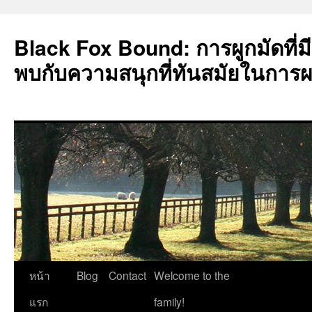
Black Fox Bound: การผูกมัดที่
พบกับความสนุกที่ทันสมัยในการ
ข้าม
หน้า
Blog
Contact
Welcome to the
ไป
แรก
family!