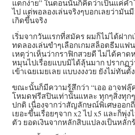
แตกง่าย” ในตอนนั้นก็คิดว่าเป็นแค่ค
casino
ไป แต่พอลองเล่นจริงๆบอกเลยว่ามัน
online
เว็บ
เกิดขึ้นจริง
เปิด
ใหม่
ใหม่
เริ่มจากวันแรกที่สมัคร ผมก็ไม่ได้ฝา
ล่าสุด
ทดลองเล่นขำๆเลือกเกมสล็อตธีมแฟนต
Top
เหตุว่าเห็นว่ากราฟิกสวยดี ไม่ได้ค
67
by
หมุนไปเรื่อยแบบมิได้ลุ้นมาก ปรากฏว่า
Athen
เข้าเฉยเมยเลย แบบงงงวย ยังไม่ทันตั้ง
918kis
20
มิ.ย.
ขณะนั้นก็มีความรู้สึกว่า “เออ อาจฟลุ
26
โหมดฟรีสปินเท่านั้นแหละ ทุกๆสิ่งทุกๆอ
ปกติ เนื่องจากว่าสัญลักษณ์พิเศษออกถ
เยอะขึ้นเรื่อยๆจาก x2 ไป x5 และก็พุ่ง
ตัว ยอดเงินจากหลักสิบแปลงเป็นหลัก