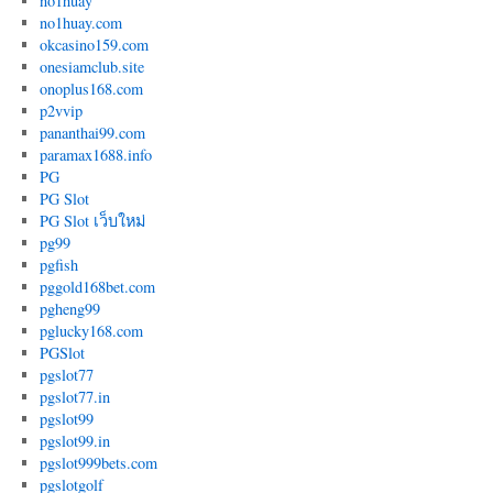
no1huay
no1huay.com
okcasino159.com
onesiamclub.site
onoplus168.com
p2vvip
pananthai99.com
paramax1688.info
PG
PG Slot
PG Slot เว็บใหม่
pg99
pgfish
pggold168bet.com
pgheng99
pglucky168.com
PGSlot
pgslot77
pgslot77.in
pgslot99
pgslot99.in
pgslot999bets.com
pgslotgolf