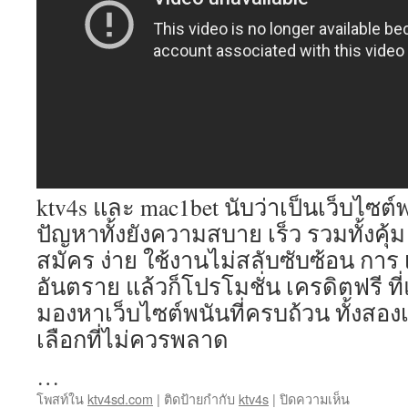
ktv4s และ mac1bet นับว่าเป็นเว็บไซต
ปัญหาทั้งยังความสบาย เร็ว รวมทั้งคุ้
สมัคร ง่าย ใช้งานไม่สลับซับซ้อน การ เ
อันตราย แล้วก็โปรโมชั่น เครดิตฟรี ท
มองหาเว็บไซต์พนันที่ครบถ้วน ทั้งสองเว
เลือกที่ไม่ควรพลาด
…
บน
โพสท์ใน
ktv4sd.com
|
ติดป้ายกำกับ
ktv4s
|
ปิดความเห็น