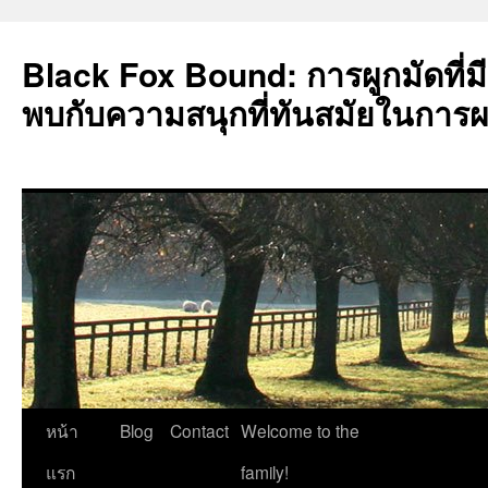
Black Fox Bound: การผูกมัดที่
พบกับความสนุกที่ทันสมัยในการ
ข้าม
หน้า
Blog
Contact
Welcome to the
ไป
แรก
family!