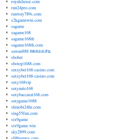
royaleluxee.com
run24pro.com
runway789s.com
s2kgamewin.com
sagame
sagame168
sagame168th
sagame168th.com
sawan888 ทดลองเล่น
sbobet
sbotop1688.com
sexxybet168-casino.com
sexxybet168-casino.com
sexy168vip
sexyauto168
sexybaccarat168.com
sexygame1688
shinobi24hr.com
sing55fun.com
six9game
six9game.win
sky2899.com
sl99games.com