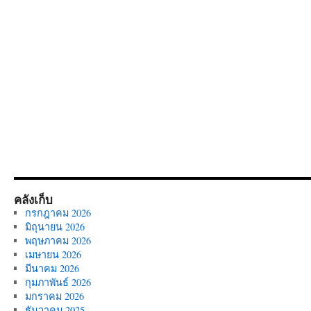
คลังเก็บ
กรกฎาคม 2026
มิถุนายน 2026
พฤษภาคม 2026
เมษายน 2026
มีนาคม 2026
กุมภาพันธ์ 2026
มกราคม 2026
ธันวาคม 2025