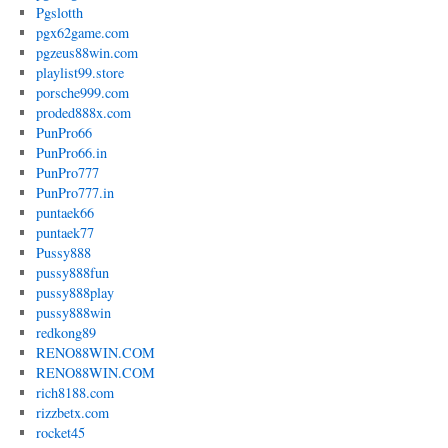
Pgslotth
pgx62game.com
pgzeus88win.com
playlist99.store
porsche999.com
proded888x.com
PunPro66
PunPro66.in
PunPro777
PunPro777.in
puntaek66
puntaek77
Pussy888
pussy888fun
pussy888play
pussy888win
redkong89
RENO88WIN.COM
RENO88WIN.COM
rich8188.com
rizzbetx.com
rocket45