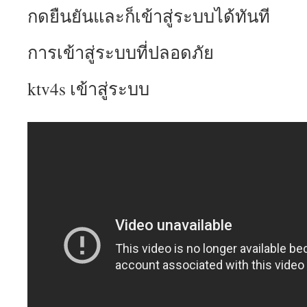
กดยืนยันและก็เข้าสู่ระบบได้ทันที
การเข้าสู่ระบบที่ปลอดภัย
ktv4s เข้าสู่ระบบ