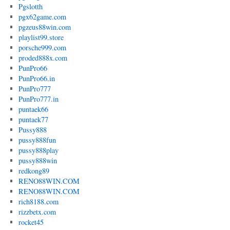
Pgslotth
pgx62game.com
pgzeus88win.com
playlist99.store
porsche999.com
proded888x.com
PunPro66
PunPro66.in
PunPro777
PunPro777.in
puntaek66
puntaek77
Pussy888
pussy888fun
pussy888play
pussy888win
redkong89
RENO88WIN.COM
RENO88WIN.COM
rich8188.com
rizzbetx.com
rocket45