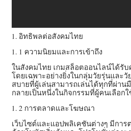
อิทธิพลต่อสังคมไทย
1 ความนิยมและการเข้าถึง
ในสังคมไทย เกมสล็อตออนไลน์ได้รั
โดยเฉพาะอย่างยิ่งในกลุ่มวัยรุ่นแล
สบายที่ผู้เล่นสามารถเล่นได้ทุกที่ผ่า
กลายเป็นหนึ่งในกิจกรรมที่ผู้คนเลือก
2 การตลาดและโฆษณา
เว็บไซต์และแอปพลิเคชันต่างๆ มีการตล