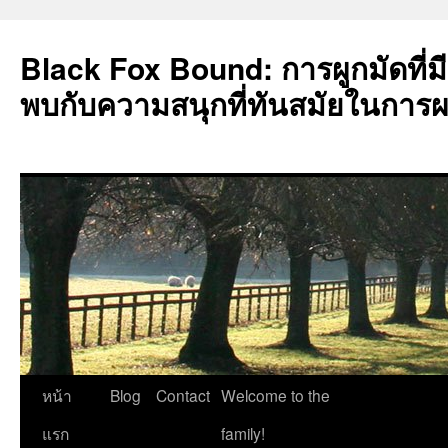
Black Fox Bound: การผูกมัดที่
พบกับความสนุกที่ทันสมัยในการ
ข้าม
หน้า
Blog
Contact
Welcome to the
ไป
แรก
family!