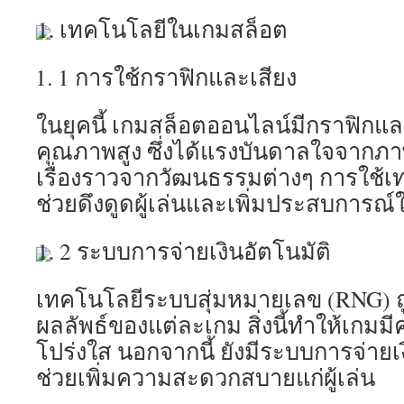
เทคโนโลยีในเกมสล็อต
1 การใช้กราฟิกและเสียง
ในยุคนี้ เกมสล็อตออนไลน์มีกราฟิกและ
คุณภาพสูง ซึ่งได้แรงบันดาลใจจากภา
เรื่องราวจากวัฒนธรรมต่างๆ การใช้เท
ช่วยดึงดูดผู้เล่นและเพิ่มประสบการณ์
2 ระบบการจ่ายเงินอัตโนมัติ
เทคโนโลยีระบบสุ่มหมายเลข (RNG) 
ผลลัพธ์ของแต่ละเกม สิ่งนี้ทำให้เกม
โปร่งใส นอกจากนี้ ยังมีระบบการจ่ายเง
ช่วยเพิ่มความสะดวกสบายแก่ผู้เล่น