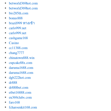
betworld369hot.com
betworld369hot.com
bio285th.com
bonus888
brazil999 ทางเข้า
carlo999.net
carlo999.net
cashgame168
Casino
cc11388.com
chang7777
chinatown888.win
cupcake88x.com
daruma1688.com
daruma1688.com
dgb222hot.com
dr888
dr888bet.com
etbet16888.com
eu369clubs.com
faro168
fcharoenkit168.com