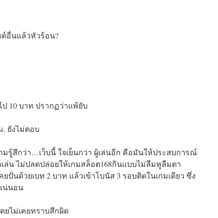
์อื่นแล้วหัวร้อน?
ไป 10 บาท ปรากฏว่าแพ้ยับ
ม. ยังไม่ตอบ
ู้สึกว่า…เว็บนี้ ใจเย็นกว่า ผู้เล่นอีก คือมันให้ประสบการณ์
เราเล่น ไม่ปลดปล่อยให้เกมสล็อต168กินแบบไม่ลืมหูลืมตา
ยปั่นด้วยเบท 2 บาท แล้วเข้าโบนัส 3 รอบติดในเกมเดียว ซึ่ง
้นแน่นอน
โดยไม่เคยทราบสึกผิด