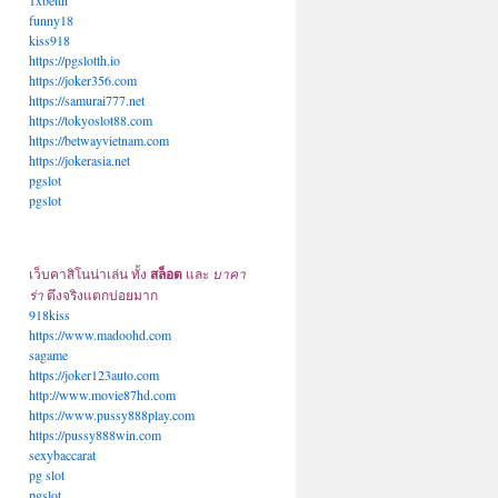
1xbetth
funny18
kiss918
https://pgslotth.io
https://joker356.com
https://samurai777.net
https://tokyoslot88.com
https://betwayvietnam.com
https://jokerasia.net
pgslot
pgslot
เว็บคาสิโนน่าเล่น ทั้ง
สล็อต
และ
บาคา
ร่า
ตึงจริงแตกบ่อยมาก
918kiss
https://www.madoohd.com
sagame
https://joker123auto.com
http://www.movie87hd.com
https://www.pussy888play.com
https://pussy888win.com
sexybaccarat
pg slot
pgslot