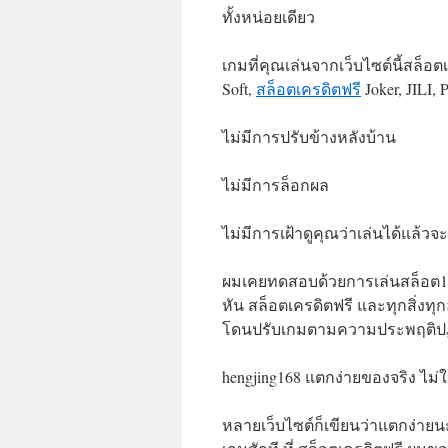
ทั้งหน่อยเดียว
เกมที่คุณเล่นจากเว็บไซต์นี้สล็อ
Soft,
สล็อตเครดิตฟรี
Joker, JILI, 
ไม่มีการปรับข้างหลังบ้าน
ไม่มีการล็อกผล
ไม่มีการเฝ้าดูคุณว่าเล่นได้แล้วจะ
ผมเคยทดสอบด้วยการเล่นสล็อต168
หัน สล็อตเครดิตฟรี และทุกสิ่งทุก
โดนปรับเกมตามความประพฤติปฏิ
hengjing168 แตกง่ายของจริง ไม
หลายเว็บไซต์ก็เขียนว่าแตกง่ายนะค