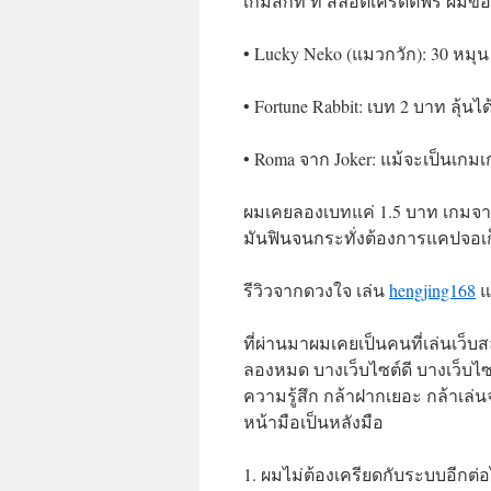
เกมสักที ที่ สล็อตเครดิตฟรี ผม
• Lucky Neko (แมวกวัก): 30 หมุน
• Fortune Rabbit: เบท 2 บาท ลุ้นไ
• Roma จาก Joker: แม้จะเป็นเกมเ
ผมเคยลองเบทแค่ 1.5 บาท เกมจา
มันฟินจนกระทั่งต้องการแคปจอเก
รีวิวจากดวงใจ เล่น
hengjing168
แล
ที่ผ่านมาผมเคยเป็นคนที่เล่นเว็
ลองหมด บางเว็บไซต์ดี บางเว็บไซต
ความรู้สึก กล้าฝากเยอะ กล้าเล่
หน้ามือเป็นหลังมือ
1. ผมไม่ต้องเครียดกับระบบอีกต่