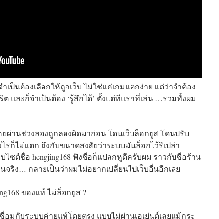
ก็จำเป็นต้องเลือกให้ถูกเว็บ ไม่ใช่แค่เกมแตกง่าย แต่ว่าจำต้อง
ิต และก็จำเป็นต้อง ‘รู้สึกได้’ ตั้งแต่ทีแรกที่เล่น …รวมทั้งผม
ยผ่านช่วงลองถูกลองผิดมาก่อน โดนเว็บล็อกยูส โดนปรับ
งไรก็ไม่แตก ถึงกับขนาดสงสัยว่าระบบมันล็อกไว้รึเปล่า
็บไซต์ชื่อ hengjing168 ฟังชื่อก็แปลกหูดีครับผม ราวกับชื่อร้าน
นจริง… กลายเป็นว่าผมไม่อยากเปลี่ยนไปเว็บอื่นอีกเลย
ng168 ของแท้ ไม่ล็อกยูส ?
่เชื่อมกับระบบค่ายแท้โดยตรง แบบไม่ผ่านเอเย่นต์เลยแม้กระ