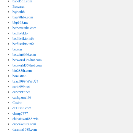
babet555.com
Baccarat
baj88thb
baj88thbz.com
bbp168.me
betboxclubs.com
betflixtikto
betflixtikto.info
betflixtikto.info
betway
betwin6666.com
betworld369hot.com
betworld369hot.com
bio285th.com
bonus888
brazil999 ทางเข้า
carlo999.net
carlo999.net
cashgame168
Casino
cc11388.com
chang7777
chinatown888.win
cupcake88x.com
daruma1688.com