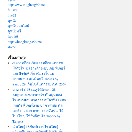
https://www.pgheng99.me
fullslot
live22
ดูหนัง
ดูหนังออนไลน์
ดูหนังฟรี
faro168
https://hongkong456.me
slot66
เรื่องล่าสุด
casino สล็อตเว็บตรง สล็อตแตกง่าย
มีจริงไหม? เจาะลึกระบบเกม ฟีเจอร์
และปัจจัยที่เกี่ยวข้อง เว็บแม่
Jin888.asia เครดิตฟรี Top 63 by
Sandy 29 เว็บไซต์แตกง่าย ก.ค. 2569
บาคาร่า168 sexy168c.com 28
August 2026 บาคาร่า เปิดมุมมอง
ใหม่ของเกมบาคาร่า สมัครรับ 1,000
เกมดัง ฟีเจอร์ครบ บาคาร่าสด ดีล
เลอร์สาวสวย บาคาร่า สมัครไว ได้
โปรใหญ่ ใช้สิทธิ์ทันใจ Top 95 by
Tangela
เว็บใหญ่ 188betth เวปไซต์ใหญ่
สล็อตเว็บตรง เครดิตฟรี โปรโมชั่น