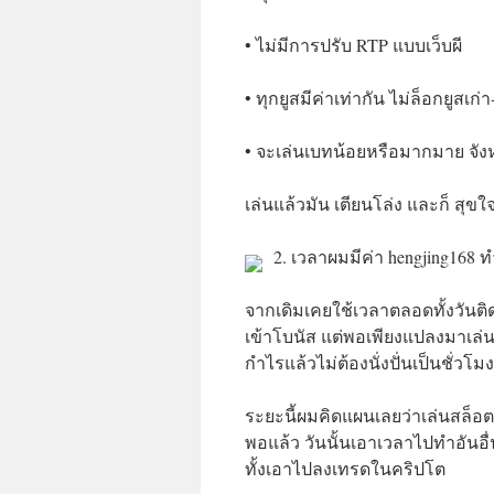
• ไม่มีการปรับ RTP แบบเว็บผี
• ทุกยูสมีค่าเท่ากัน ไม่ล็อกยูสเก่า
• จะเล่นเบทน้อยหรือมากมาย จัง
เล่นแล้วมัน เตียนโล่ง และก็ สุข
2. เวลาผมมีค่า hengjing168 ท
จากเดิมเคยใช้เวลาตลอดทั้งวันต
เข้าโบนัส แต่พอเพียงแปลงมาเล่น
กำไรแล้วไม่ต้องนั่งปั่นเป็นชั่วโ
ระยะนี้ผมคิดแผนเลยว่าเล่นสล็อต
พอแล้ว วันนั้นเอาเวลาไปทำอันอื่
ทั้งเอาไปลงเทรดในคริปโต