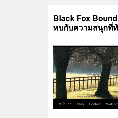
Black Fox Bound: 
พบกับความสนุกที่
หน้าแรก
Blog
Contact
Welcome
ข้าม
ไป