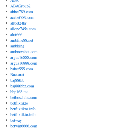
ABA
ABAGroup2
abbet789.com
acebet789.com
allbet24hr
allone745s.com
alot666
ambfine88.net
ambking
ambnovabet.com
argus16888.com
argus16888.com
babet555.com
Baccarat
baj88thb
baj88thbz.com
bbp168.me
betboxclubs.com
betflixtikto
betflixtikto.info
betflixtikto.info
betway
betwin6666.com