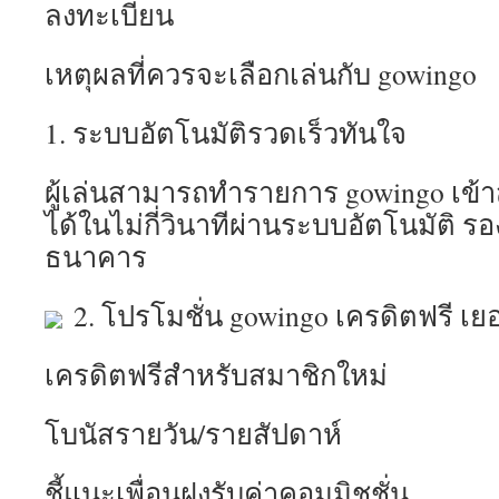
ลงทะเบียน
เหตุผลที่ควรจะเลือกเล่นกับ gowingo
1. ระบบอัตโนมัติรวดเร็วทันใจ
ผู้เล่นสามารถทำรายการ gowingo เข้า
ได้ในไม่กี่วินาทีผ่านระบบอัตโนมัติ ร
ธนาคาร
2. โปรโมชั่น gowingo เครดิตฟรี เ
เครดิตฟรีสำหรับสมาชิกใหม่
โบนัสรายวัน/รายสัปดาห์
ชี้แนะเพื่อนฝูงรับค่าคอมมิชชั่น