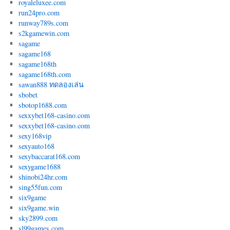
royaleluxee.com
run24pro.com
runway789s.com
s2kgamewin.com
sagame
sagame168
sagame168th
sagame168th.com
sawan888 ทดลองเล่น
sbobet
sbotop1688.com
sexxybet168-casino.com
sexxybet168-casino.com
sexy168vip
sexyauto168
sexybaccarat168.com
sexygame1688
shinobi24hr.com
sing55fun.com
six9game
six9game.win
sky2899.com
sl99games.com