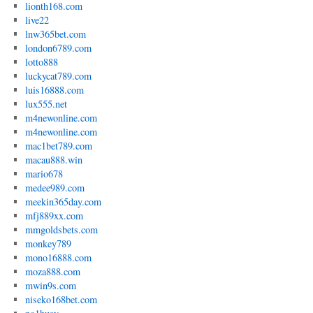
lionth168.com
live22
lnw365bet.com
london6789.com
lotto888
luckycat789.com
luis16888.com
lux555.net
m4newonline.com
m4newonline.com
mac1bet789.com
macau888.win
mario678
medee989.com
meekin365day.com
mfj889xx.com
mmgoldsbets.com
monkey789
mono16888.com
moza888.com
mwin9s.com
niseko168bet.com