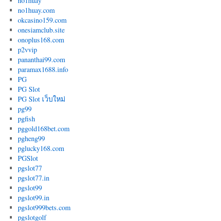
no1huay
no1huay.com
okcasino159.com
onesiamclub.site
onoplus168.com
p2vvip
pananthai99.com
paramax1688.info
PG
PG Slot
PG Slot เว็บใหม่
pg99
pgfish
pggold168bet.com
pgheng99
pglucky168.com
PGSlot
pgslot77
pgslot77.in
pgslot99
pgslot99.in
pgslot999bets.com
pgslotgolf