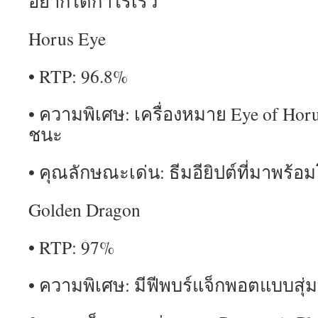
อยากได้กำไรเร็ว
Horus Eye
• RTP: 96.8%
• ความพิเศษ: เครื่องหมาย Eye of Horu
ชนะ
• คุณลักษณะเด่น: ธีมอียิปต์ที่มาพร้อ
Golden Dragon
• RTP: 97%
• ความพิเศษ: มีฟีพบร์แจ็กพอตแบบสุ่มที