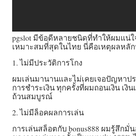
pgslot มีข้อดีหลายชนิดที่ทำให้ผมแน่ใจว
เหมาะสมที่สุดในไทย นี่คือเหตุผลหลั
1. ไม่มีประวัติการโกง
ผมเล่นมานานและไม่เคยเจอปัญหาประ
การชำระเงิน ทุกครั้งที่ผมถอนเงิน เงิ
ถ้วนสมบูรณ์
2. ไม่มีล็อคผลการเล่น
การเล่นสล็อตกับ bonus888 ผมรู้สึกมั่