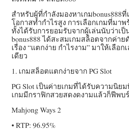
สำหรับผู้ที่กำลังมองหาเกมbonus888ที
โอกาสทำกำไรสูง การเลือกเกมที่มาพร้
ทั้งได้รับการยอมรับจากผู้เล่นนับว่าเป
bonus888 ได้สะสมเกมสล็อตจากค่ายดังทั้
เรื่อง “แตกง่าย กำไรงาม” มาให้เลือ
เดียว
1. เกมสล็อตแตกง่ายจาก PG Slot
PG Slot เป็นค่ายเกมที่ได้รับความนิยมที
เกมมีกราฟิกสวยสดงดงามแล้วก็ฟีพบร
Mahjong Ways 2
• RTP: 96.95%