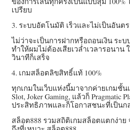
ของการเล่นทุกครั้งเป็นแบบสุ่ม 100% 
เปรียบ
3. ระบบอัตโนมัติ เร็วและไม่เป็นอันต
ไม่ว่าจะเป็นการฝากหรือถอนเงิน ระบบ
ทำให้ผมไม่ต้องเสียเวล่ำเวลารอนาน ใ
วินาทีก็เสร็จ
4. เกมสล็อตลิขสิทธิ์แท้ 100%
ทุกเกมในเว็บแห่งนี้มาจากค่ายเกมชั้น
Slot, Joker Gaming, แล้วก็ Pragmatic P
ประสิทธิภาพและก็โอกาสชนะที่เป็นก
สล็อต888 รวมสถิติเกมสล็อตแตกง่าย 
ถึงที่เหมาะ สล็อต888