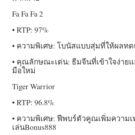
Fa Fa Fa 2
• RTP: 97%
• ความพิเศษ: โบนัสแบบสุ่มที่ให้ผลท
• คุณลักษณะเด่น: ธีมจีนที่เข้าใจง่าย
มือใหม่
Tiger Warrior
• RTP: 96.8%
• ความพิเศษ: ฟีพบร์ตัวคูณเพิ่มความ
เล่นBonus888