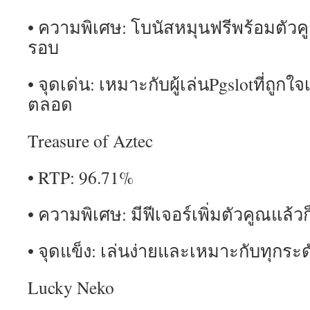
• ความพิเศษ: โบนัสหมุนฟรีพร้อมตัว
รอบ
• จุดเด่น: เหมาะกับผู้เล่นPgslotที่ถูก
ตลอด
Treasure of Aztec
• RTP: 96.71%
• ความพิเศษ: มีฟีเจอร์เพิ่มตัวคูณแล้ว
• จุดแข็ง: เล่นง่ายและเหมาะกับทุก
Lucky Neko