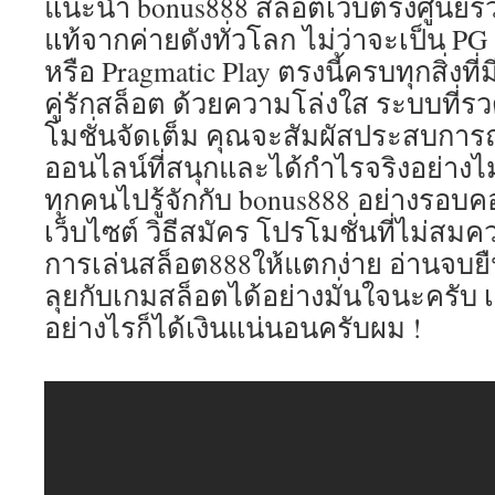
แนะนำ bonus888 สล็อตเว็บตรงศูนย์รว
แท้จากค่ายดังทั่วโลก ไม่ว่าจะเป็น PG 
หรือ Pragmatic Play ตรงนี้ครบทุกสิ่งท
คู่รักสล็อต ด้วยความโล่งใส ระบบที่ร
โมชั่นจัดเต็ม คุณจะสัมผัสประสบการ
ออนไลน์ที่สนุกและได้กำไรจริงอย่างไ
ทุกคนไปรู้จักกับ bonus888 อย่างรอบคอ
เว็บไซต์ วิธีสมัคร โปรโมชั่นที่ไม่สม
การเล่นสล็อต888ให้แตกง่าย อ่านจบย
ลุยกับเกมสล็อตได้อย่างมั่นใจนะครับ เล
อย่างไรก็ได้เงินแน่นอนครับผม !