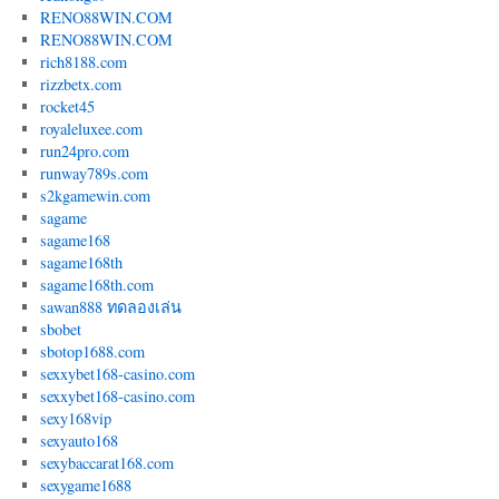
RENO88WIN.COM
RENO88WIN.COM
rich8188.com
rizzbetx.com
rocket45
royaleluxee.com
run24pro.com
runway789s.com
s2kgamewin.com
sagame
sagame168
sagame168th
sagame168th.com
sawan888 ทดลองเล่น
sbobet
sbotop1688.com
sexxybet168-casino.com
sexxybet168-casino.com
sexy168vip
sexyauto168
sexybaccarat168.com
sexygame1688