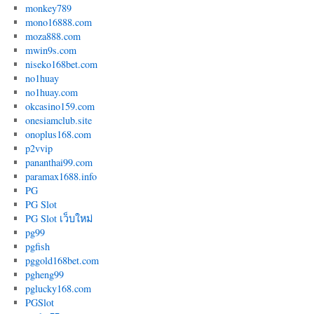
monkey789
mono16888.com
moza888.com
mwin9s.com
niseko168bet.com
no1huay
no1huay.com
okcasino159.com
onesiamclub.site
onoplus168.com
p2vvip
pananthai99.com
paramax1688.info
PG
PG Slot
PG Slot เว็บใหม่
pg99
pgfish
pggold168bet.com
pgheng99
pglucky168.com
PGSlot