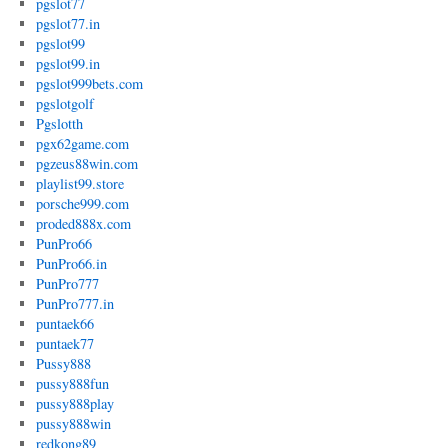
pgslot77
pgslot77.in
pgslot99
pgslot99.in
pgslot999bets.com
pgslotgolf
Pgslotth
pgx62game.com
pgzeus88win.com
playlist99.store
porsche999.com
proded888x.com
PunPro66
PunPro66.in
PunPro777
PunPro777.in
puntaek66
puntaek77
Pussy888
pussy888fun
pussy888play
pussy888win
redkong89