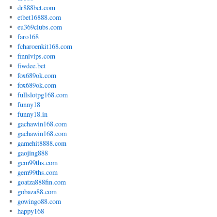
dr888bet.com
etbet16888.com
eu369clubs.com
faro168
fcharoenkit168.com
finnivips.com
fiwdee.bet
fox689ok.com
fox689ok.com
fullslotpg168.com
funny18
funny18.in
gachawin168.com
gachawin168.com
gamehit8888.com
gaojing888
gem99ths.com
gem99ths.com
goatza888fin.com
gobaza88.com
gowingo88.com
happy168