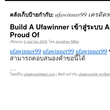
ยัง
ufawinner99 เครดิตฟ
คลังเก็บป้ายกำกับ:
เนื้อหา
Build A Ufawinner เข้าสู่ระบบ
Proud Of
เขียนบน
3 เมษายน 2025
โดย
Jonathan Miller
ufawinner99
ufawinner99
ufawinner99
ข
สามารถตอบสนองคำขอนี้ได้
…
โพสท์ใน
ufawinner99bet.com
|
ติดป้ายกำกับ
ufawinner99 เครดิตฟ