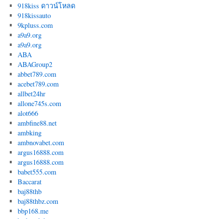
918kiss ดาวน์โหลด
918kissauto
9kpluss.com
a9a9.org
a9a9.org
ABA
ABAGroup2
abbet789.com
acebet789.com
allbet24hr
allone745s.com
alot666
ambfine88.net
ambking
ambnovabet.com
argus16888.com
argus16888.com
babet555.com
Baccarat
baj88thb
baj88thbz.com
bbp168.me