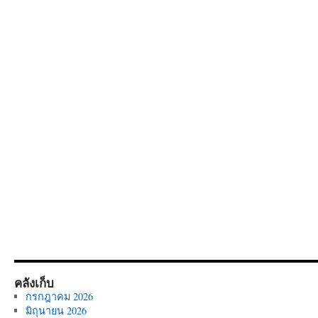
คลังเก็บ
กรกฎาคม 2026
มิถุนายน 2026