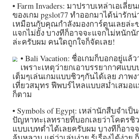
• Farm Invaders: มาปราบเหล่าเอเลี่ยน
ของเกม pgslot77 ทำออกมาได้น่ารักน
เหมือนกับคุณกำลังมองการ์ตูนเลยล่ะขอ
แจกไม่ยั้ง บางทีก็อาจจะแจกไม่หนักนัก
ล่ะครับผม คนใดถูกใจก็จัดเลย!
• Bali Vacation: ชื่อเกมก็บอกอยู่แล
เพราะเหตุว่ายกเอาบรรยากาศแบบบ
เต็มๆเล่นเกมแบบชิวๆกันได้เลย ภา
เที่ยวสมุทร ฟีพบร์ไหลแบบสม่ำเสมอแม
ก็ตาม
• Symbols of Egypt: เหล่านักสืบจำเป
ปัญหาทะเลทรายที่บอกเลยว่าโคตรชิว
แบบเบทต่ำได้เลยครับผม บางทีก็อาจจะ
ล้นหลาม แต่ว่าเล่นง่าย รู้เรื่องได้ง่าย