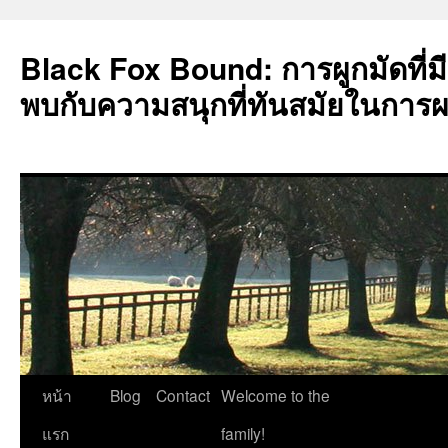
Black Fox Bound: การผูกมัดที่
พบกับความสนุกที่ทันสมัยในการ
ข้าม
หน้า
Blog
Contact
Welcome to the
ไป
แรก
family!