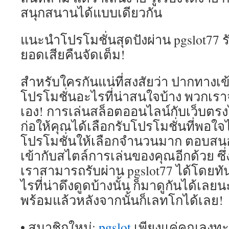
สนุกสนานได้แบบเดียวกัน
แนะนำโปรโมชั่นสุดปังผ่าน pgslot77 รั
ยอดเสียคืนจัดเต็ม!
สำหรับใครกันแน่ที่สงสัยว่า ปากทางเ
โปรโมชั่นอะไรที่น่าสนใจบ้าง พวกเ
เอง! การเล่นสล็อตออนไลน์กับเว็บตรงไ
ก่อให้คุณได้เลือกรับโปรโมชั่นที่พอใจไ
โปรโมชั่นให้เลือกจำนวนมาก ตอบสนอง
เข้ากับสไตล์การเล่นของคุณอีกด้วย ซ
เราสามารถรับผ่าน pgslot77 ได้โดยทั
ไรที่น่าดึงดูดบ้างนั้น ก็มาดูกันได้เล
พร้อมแล้วหลังจากนั้นก็เลทโกได้เลย!
• สมาชิกใหม่:
pgslot
เพียงแค่คุณลงทะเ