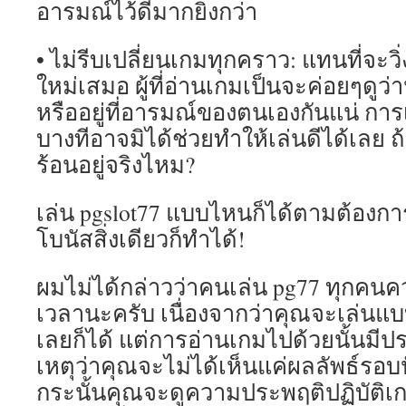
อารมณ์ไว้ดีมากยิ่งกว่า
• ไม่รีบเปลี่ยนเกมทุกคราว: แทนที่จะวิ
ใหม่เสมอ ผู้ที่อ่านเกมเป็นจะค่อยๆดูว่า
หรืออยู่ที่อารมณ์ของตนเองกันแน่ การเ
บางทีอาจมิได้ช่วยทำให้เล่นดีได้เลย 
ร้อนอยู่จริงไหม?
เล่น pgslot77 แบบไหนก็ได้ตามต้องกา
โบนัสสิ่งเดียวก็ทำได้!
ผมไม่ได้กล่าวว่าคนเล่น pg77 ทุกค
เวลานะครับ เนื่องจากว่าคุณจะเล่นแบบ
เลยก็ได้ แต่การอ่านเกมไปด้วยนั้นม
เหตุว่าคุณจะไม่ได้เห็นแค่ผลลัพธ์รอบป
กระนั้นคุณจะดูความประพฤติปฏิบัติเ