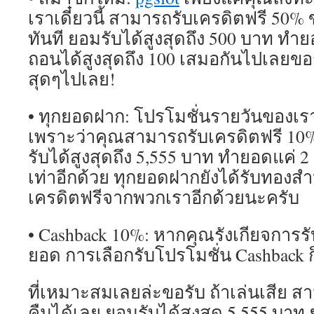
เราเดี๋ยวนี้ สามารถรับเครดิตฟรี 50
ทันที ยอมรับได้สูงสุดถึง 500 บาท ทำ
ถอนได้สูงสุดถึง 100 เสมอกันไปเลยขอ
สุดๆไปเลย!
• ทุกยอดฝาก: โปรโมชั่นรายวันของเ
เพราะว่าคุณสามารถรับเครดิตฟรี 10
รับได้สูงสุดถึง 5,555 บาท ทำยอดแค่ 2 
เท่าอีกด้วย ทุกยอดฝากยังได้รับทองส
เครดิตฟรีจากพวกเราอีกด้วยนะครับ
• Cashback 10%: หากคุณรังเกียจการร
ยอด การเลือกรับโปรโมชั่น Cashback ก็
ที่เหมาะสมเลยล่ะขอรับ ถ้าเล่นเสีย 
คืนได้เลย ยอมรับได้สูงสุด 5,555 บาท 