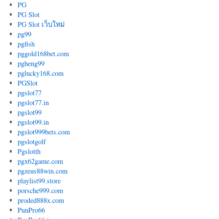
PG
PG Slot
PG Slot เว็บใหม่
pg99
pgfish
pggold168bet.com
pgheng99
pglucky168.com
PGSlot
pgslot77
pgslot77.in
pgslot99
pgslot99.in
pgslot999bets.com
pgslotgolf
Pgslotth
pgx62game.com
pgzeus88win.com
playlist99.store
porsche999.com
proded888x.com
PunPro66