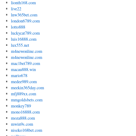
lionth168.com
live22
lnw365bet.com
london6789.com
lotto888
luckycat789.com
luis16888.com
lux555.net
m4newonline.com
m4newonline.com
mac1bet789.com
macau888.win
mario678
medee989.com
meekin365day.com
mfj889xx.com
mmgoldsbets.com
monkey789
mono16888.com
moza888.com
mwin9s.com
niseko168bet.com