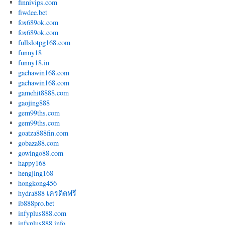
finnivips.com
fiwdee.bet
fox689ok.com
fox689ok.com
fullslotpg168.com
funny18
funny18.in
gachawin168.com
gachawin168.com
gamehit8888.com
gaojing888
gem99ths.com
gem99ths.com
goatza888fin.com
gobaza88.com
gowingo88.com
happy168
hengjing168
hongkong456
hydra888 เครดิตฟรี
ib888pro.bet
infyplus888.com
infyplus888.info