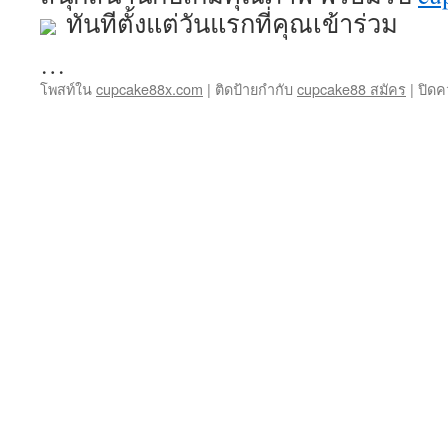
ทันทีตั้งแต่วันแรกที่คุณเข้าร่วม
…
โพสท์ใน
cupcake88x.com
|
ติดป้ายกำกับ
cupcake88 สมัคร
|
ปิดค