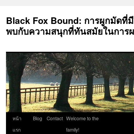
Black Fox Bound: การผูกมัดที่
พบกับความสนุกที่ทันสมัยในการ
ข้าม
หน้า
Blog
Contact
Welcome to the
ไป
แรก
family!