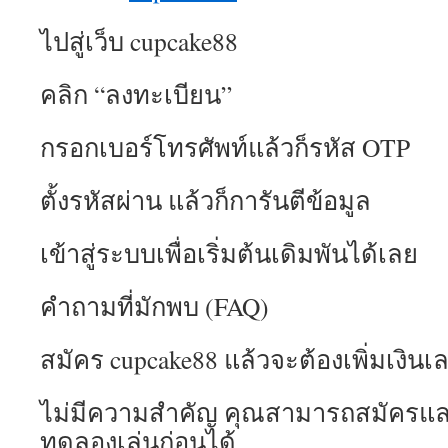
ไปสู่เว็บ cupcake88
คลิก “ลงทะเบียน”
กรอกเบอร์โทรศัพท์แล้วก็รหัส OTP
ตั้งรหัสผ่าน แล้วก็การันตีข้อมูล
เข้าสู่ระบบเพื่อเริ่มต้นเดิมพันได้เลย
คำถามที่มักพบ (FAQ)
สมัคร cupcake88 แล้วจะต้องเพิ่มเงิน
ไม่มีความสำคัญ คุณสามารถสมัครและร
ทดลองเล่นก่อนได้