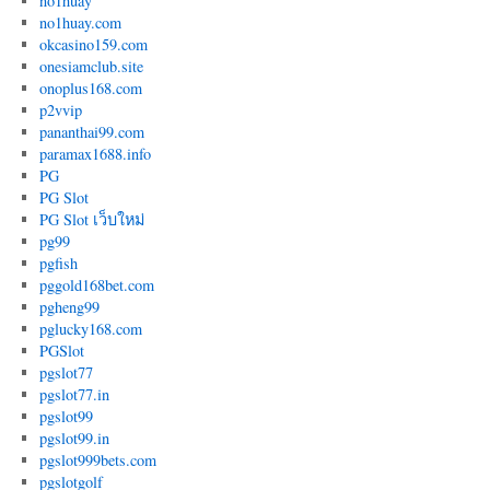
no1huay
no1huay.com
okcasino159.com
onesiamclub.site
onoplus168.com
p2vvip
pananthai99.com
paramax1688.info
PG
PG Slot
PG Slot เว็บใหม่
pg99
pgfish
pggold168bet.com
pgheng99
pglucky168.com
PGSlot
pgslot77
pgslot77.in
pgslot99
pgslot99.in
pgslot999bets.com
pgslotgolf