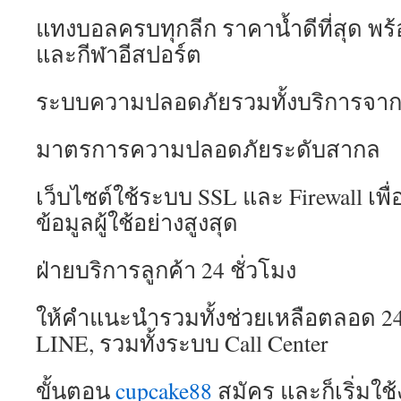
แทงบอลครบทุกลีก ราคาน้ำดีที่สุด พร
และกีฬาอีสปอร์ต
ระบบความปลอดภัยรวมทั้งบริการจาก
มาตรการความปลอดภัยระดับสากล
เว็บไซต์ใช้ระบบ SSL และ Firewall เพื
ข้อมูลผู้ใช้อย่างสูงสุด
ฝ่ายบริการลูกค้า 24 ชั่วโมง
ให้คำแนะนำรวมทั้งช่วยเหลือตลอด 24 
LINE, รวมทั้งระบบ Call Center
ขั้นตอน
cupcake88
สมัคร และก็เริ่มใช