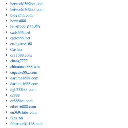
betworld369hot.com
betworld369hot.com
bio285th.com
bonus888
brazil999 ทางเข้า
carlo999.net
carlo999.net
cashgame168
Casino
cc11388.com
chang7777
chinatown888.win
cupcake88x.com
daruma1688.com
daruma1688.com
dgb222hot.com
dr888
dr888bet.com
etbet16888.com
eu369clubs.com
faro168
fcharoenkit168.com