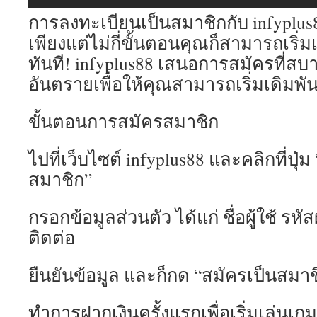
การลงทะเบียนเป็นสมาชิกกับ infyplus8
เพียงแต่ไม่กี่ขั้นตอนคุณก็สามารถเริ่
ทันที! infyplus88 เสนอการสมัครที่สบา
อันตรายเพื่อให้คุณสามารถเริ่มเดิมพัน
ขั้นตอนการสมัครสมาชิก
ไปที่เว็บไซต์ infyplus88 และคลิกที่ปุ่
สมาชิก”
กรอกข้อมูลส่วนตัว ได้แก่ ชื่อผู้ใช้ รหั
ติดต่อ
ยืนยันข้อมูล และก็กด “สมัครเป็นสมาชิ
ทำการฝากเงินครั้งแรกเพื่อเริ่มเล่นเกม