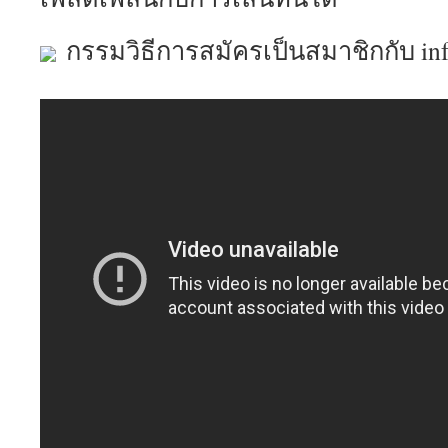
กรรมวิธีการสมัครเป็นสมาชิกกับ in