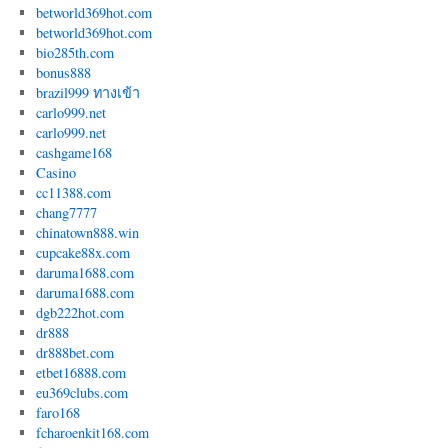
betworld369hot.com
betworld369hot.com
bio285th.com
bonus888
brazil999 ทางเข้า
carlo999.net
carlo999.net
cashgame168
Casino
cc11388.com
chang7777
chinatown888.win
cupcake88x.com
daruma1688.com
daruma1688.com
dgb222hot.com
dr888
dr888bet.com
etbet16888.com
eu369clubs.com
faro168
fcharoenkit168.com