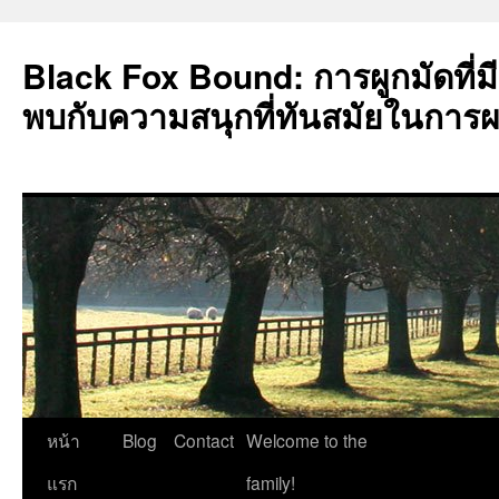
Black Fox Bound: การผูกมัดที่
พบกับความสนุกที่ทันสมัยในการ
ข้าม
หน้า
Blog
Contact
Welcome to the
ไป
แรก
family!