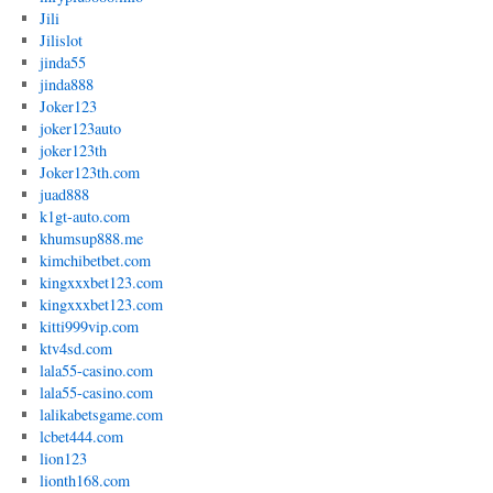
Jili
Jilislot
jinda55
jinda888
Joker123
joker123auto
joker123th
Joker123th.com
juad888
k1gt-auto.com
khumsup888.me
kimchibetbet.com
kingxxxbet123.com
kingxxxbet123.com
kitti999vip.com
ktv4sd.com
lala55-casino.com
lala55-casino.com
lalikabetsgame.com
lcbet444.com
lion123
lionth168.com