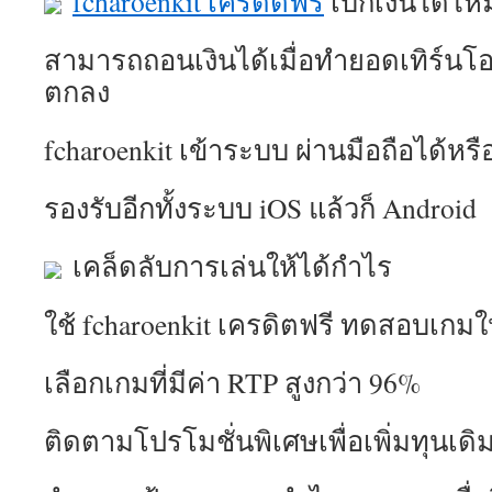
fcharoenkit เครดิตฟรี
เบิกเงินได้ไห
สามารถถอนเงินได้เมื่อทำยอดเทิร์นโ
ตกลง
fcharoenkit เข้าระบบ ผ่านมือถือได้หรื
รองรับอีกทั้งระบบ iOS แล้วก็ Android
เคล็ดลับการเล่นให้ได้กำไร
ใช้ fcharoenkit เครดิตฟรี ทดสอบเกมใ
เลือกเกมที่มีค่า RTP สูงกว่า 96%
ติดตามโปรโมชั่นพิเศษเพื่อเพิ่มทุนเดิ