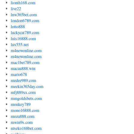
lionth168.com
live22
lnw365bet.com
london6789.com
lotto888
luckycat789.com
luis16888.com
lux555.net
m4newonline.com
m4newonline.com
mac1bet789.com
macau888.win
mario678
medee989.com
meekin365day.com
mfj889xx.com
mmgoldsbets.com
monkey789
mono16888.com
moza888.com
mwin9s.com
niseko168bet.com