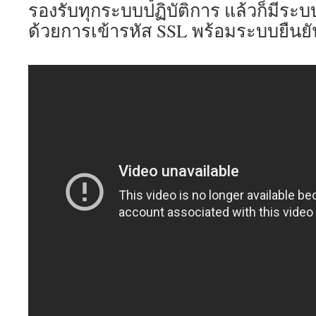
รองรับทุกระบบปฏิบัติการ แล้วก็มีระบ
ด้วยการเข้ารหัส SSL พร้อมระบบยืนย