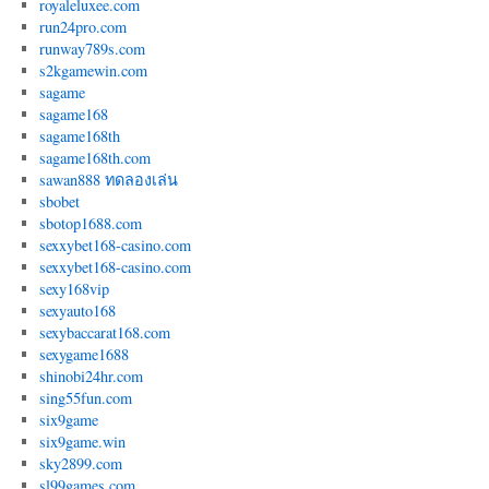
royaleluxee.com
run24pro.com
runway789s.com
s2kgamewin.com
sagame
sagame168
sagame168th
sagame168th.com
sawan888 ทดลองเล่น
sbobet
sbotop1688.com
sexxybet168-casino.com
sexxybet168-casino.com
sexy168vip
sexyauto168
sexybaccarat168.com
sexygame1688
shinobi24hr.com
sing55fun.com
six9game
six9game.win
sky2899.com
sl99games.com