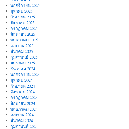
พฤศจิกายน 2025
ตุลาคม 2025
กันยายน 2025
สิงหาคม 2025
กรกฎาคม 2025
มิถุนายน 2025
พฤษภาคม 2025
เมษายน 2025
มีนาคม 2025
กุมภาพันธ์ 2025
มกราคม 2025
ธันวาคม 2024
พฤศจิกายน 2024
ตุลาคม 2024
กันยายน 2024
สิงหาคม 2024
กรกฎาคม 2024
มิถุนายน 2024
พฤษภาคม 2024
เมษายน 2024
มีนาคม 2024
กุมภาพันธ์ 2024