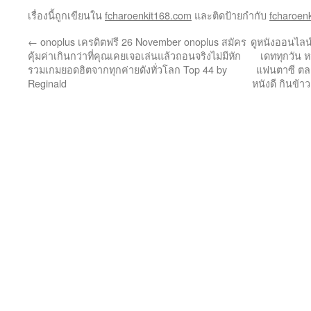
เรื่องนี้ถูกเขียนใน
fcharoenkit168.com
และติดป้ายกำกับ
fcharoenk
←
onoplus เครดิตฟรี 26 November onoplus สมัคร
ดูหนังออนไลน์
คุ้มค่าเกินกว่าที่คุณเคยเจอเล่นแล้วถอนจริงไม่มีหัก
เดททุกวัน ห
รวมเกมยอดฮิตจากทุกค่ายดังทั่วโลก Top 44 by
แฟนตาซี ตลก
Reginald
หนังดี กินข้