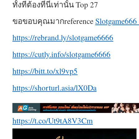
ทั้งทีต้องที่นี่เท่านั้น Top 27
ขอขอบคุณมากreference
Slotgame666 
https://rebrand.ly/slotgame6666
https://cutly.info/slotgame6666
https://bitt.to/xl9vp5
https://shorturl.asia/lX0Da
https://t.co/Ut9tA8V3Cm