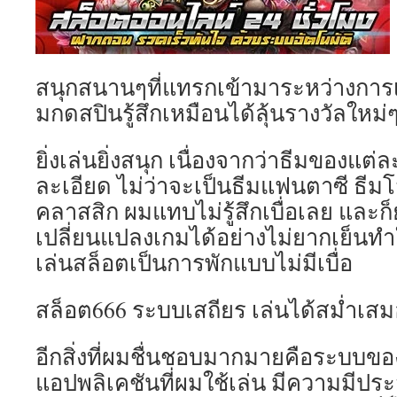
สนุกสนานๆที่แทรกเข้ามาระหว่างการเล
มกดสปินรู้สึกเหมือนได้ลุ้นรางวัลใหม่
ยิ่งเล่นยิ่งสนุก เนื่องจากว่าธีมของแ
ละเอียด ไม่ว่าจะเป็นธีมแฟนตาซี ธีม
คลาสสิก ผมแทบไม่รู้สึกเบื่อเลย และก
เปลี่ยนแปลงเกมได้อย่างไม่ยากเย็นทำใ
เล่นสล็อตเป็นการพักแบบไม่มีเบื่อ
สล็อต666 ระบบเสถียร เล่นได้สม่ำเสม
อีกสิ่งที่ผมชื่นชอบมากมายคือระบบของ
แอปพลิเคชันที่ผมใช้เล่น มีความมีประส