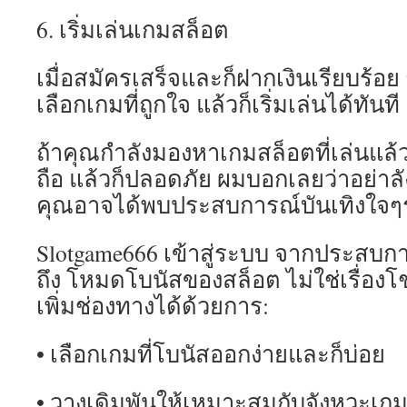
6. เริ่มเล่นเกมสล็อต
เมื่อสมัครเสร็จและก็ฝากเงินเรียบร้อย
เลือกเกมที่ถูกใจ แล้วก็เริ่มเล่นได้ทันที
ถ้าคุณกำลังมองหาเกมสล็อตที่เล่นแล้ว
ถือ แล้วก็ปลอดภัย ผมบอกเลยว่าอย่าลั
คุณอาจได้พบประสบการณ์บันเทิงใจๆร
Slotgame666 เข้าสู่ระบบ จากประสบก
ถึง โหมดโบนัสของสล็อต ไม่ใช่เรื่อ
เพิ่มช่องทางได้ด้วยการ:
• เลือกเกมที่โบนัสออกง่ายและก็บ่อย
• วางเดิมพันให้เหมาะสมกับจังหวะเก