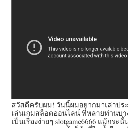
สวัสดีครับผม! วันนี้ผมอยากมาเล่า
เล่นเกมสล็อตออนไลน์ ที่หลายท่านบา
เป็นเรื่องง่ายๆ slotgame6666 แม้กระน