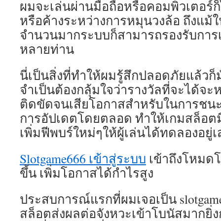
ผมจะเล่นผ่านมือถือหรือคอมพิวเตอร์ก็ไ
หรือค้างระหว่างการหมุนวงล้อ ถึงแม้ใน
จำนวนมากระบบก็สามารถรองรับการเข้
หลายท่าน
นี่เป็นสิ่งที่ทำให้ผมรู้สึกปลอดภัยแล้วก
จำเป็นต้องกลุ้มใจว่ารางวัลที่จะได้จ
ติดขัดจนเสียโอกาสสำหรับในการชนะ 
การอัปเดตโดยตลอด ทำให้เกมสล็อตมี
เพิ่มฟีพบร์ใหม่ๆให้ผู้เล่นได้ทดลองอยู่
Slotgame666 เข้าสู่ระบบ
เข้าถึงโหมดโบ
ขึ้น เพิ่มโอกาสได้กำไรสูง
ประสบการณ์แรกที่ผมเจอเป็น slotgam
สล็อตส่งผลต่อจังหวะเข้าโบนัสมากยิ่ง