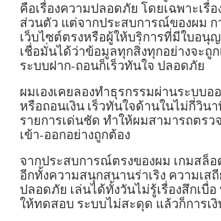
คือเรื่องความปลอดภัย โดยเฉพาะเรื่อง
ส่วนตัว แต่จากประสบการณ์ของผม กา
เว็บไซต์ตรงหรือผู้ให้บริการที่มีใบอน
เชื่อมั่นได้ว่าข้อมูลทุกสิ่งทุกอย่างจะ
ระบบฝาก-ถอนก็เร็วทันใจ ปลอดภัย
ผมเองเคยลองทำธุรกรรมผ่านระบบออโต
หรือถอนเงิน เร็วทันใจด้านในไม่กี่วินาท
รายการเด่นชัด ทำให้ผมสามารถตรวจดู
เข้า-ออกอย่างถูกต้อง
จากประสบการณ์ตรงของผม เกมสล็อ
อีกทั้งความสนุกสนานร่าเริง ความเสถ
ปลอดภัย เล่นได้ทั้งวันไม่รู้เรื่องสึกเบื่
ให้ทดสอบ ระบบไม่สะดุด แล้วก็การเงินก