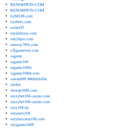
RENO88WIN.COM
RENO88WIN.COM
rich8188.com
rizzbetx.com
rocket45
royaleluxee.com
run24pro.com
runway789s.com
s2kgamewin.com
sagame
sagame168
sagame168th
sagame168th.com
sawan888 ทดลองเล่น
sbobet
sbotop1688.com
sexxybet168-casino.com
sexxybet168-casino.com
sexy168vip
sexyauto168
sexybaccarat168.com
sexygame1688