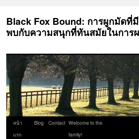
Black Fox Bound: การผูกมัดที่
พบกับความสนุกที่ทันสมัยในการ
ข้าม
หน้า
Blog
Contact
Welcome to the
ไป
แรก
family!