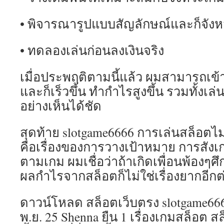
• พิจารณารูปแบบสัญลักษณ์และก็จัง
• ทดลองเล่นก่อนลงเงินจริง
เมื่อประพฤติตามนี้แล้ว ผมสามารถเข้
และก็เร็วขึ้น ทำกำไรสูงขึ้น รวมทั้งเล
อย่างเห็นได้ชัด
สุดท้าย slotgame6666 การเล่นสล็อตไม่
คือเรื่องของการวางเป้าหมาย การสัง
ตามเกม ผมเชื่อว่าถ้าเกิดเพื่อนพ้องๆศึ
ผลกำไรจากสล็อตก็ไม่ใช่เรื่องยากอีกต
ดาวน์โหลด สล็อตเว็บตรง slotgame666
พ.ย. 25 Shenna ยืน 1 เรื่องเกมสล็อต 