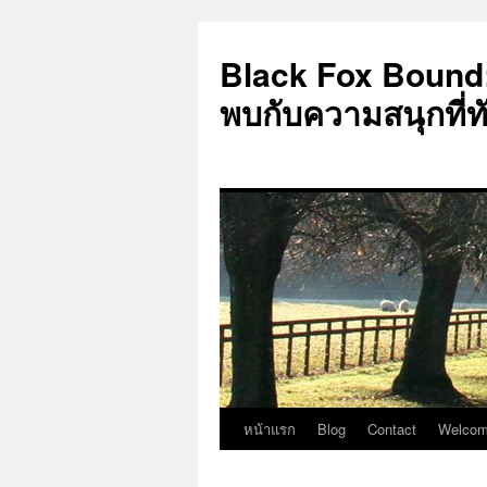
Black Fox Bound: 
พบกับความสนุกที่
หน้าแรก
Blog
Contact
Welcome
ข้าม
ไป