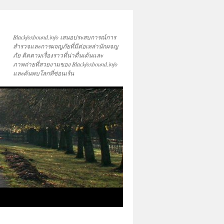
Blackfoxbound.info เสนอประสบการณ์การ
สำรวจและการผจญภัยที่มีต่อเหล่านักผจญ
ภัย ติดตามเรื่องราวที่น่าตื่นเต้นและ
ภาพถ่ายที่สวยงามของ Blackfoxbound.info
และค้นพบโลกที่ซ่อนเร้น