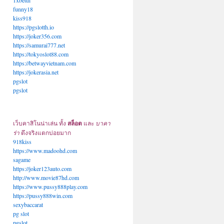
1xbetth
funny18
kiss918
https://pgslotth.io
https://joker356.com
https://samurai777.net
https://tokyoslot88.com
https://betwayvietnam.com
https://jokerasia.net
pgslot
pgslot
เว็บคาสิโนน่าเล่น ทั้ง
สล็อต
และ
บาคา
ร่า
ตึงจริงแตกบ่อยมาก
918kiss
https://www.madoohd.com
sagame
https://joker123auto.com
http://www.movie87hd.com
https://www.pussy888play.com
https://pussy888win.com
sexybaccarat
pg slot
pgslot