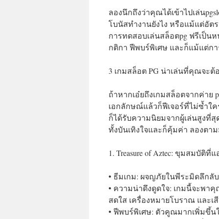
ลองนึกถึงว่าคุณได้เข้าไปเล่นpgslot
โบนัสทำงานยังไง หรือแม้แต่อัตรา
การทดสอบเล่นสล็อตpg ฟรีเป็นหนทาง
กติกา ฟีพบร์พิเศษ และก็แม้แต่ก
3 เกมสล็อต PG น่าเล่นที่คุณจะต
ถ้าหากเอ๋ยถึงเกมสล็อตจากค่าย p
เอกลักษณ์แล้วก็ฟีเจอร์ที่ไม่ซ้ำใ
ก็ได้รับความนิยมจากผู้เล่นสูงที่
ทั้งบันเทิงใจและก็คุ้มค่า ลองต
1. Treasure of Aztec: ขุมสมบัติที่
• ธีมเกม: ผจญภัยในพีระมิดลึกลับ
• ความน่าดึงดูดใจ: เกมนี้จะพาค
สดใส เครื่องหมายโบราณ และเสียง
• ฟีพบร์พิเศษ: ตัวคูณมากเพิ่มขึ้