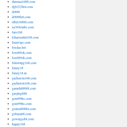
daruma1688.com
dgb222hot.com
dr888
dr888bet.com
etbet16888.com
eu369clubs.com
faro168
fcharoenkit168.com
finnivips.com
fiwdee.bet
fox689ok.com
fox689ok.com
fullslotpg168.com
funny18
funny18.in
gachawin168.com
gachawin168.com
gamehit8888.com
gaojing888
gem99ths.com
gem99ths.com
goatza888fin.com
gobaza88.com
gowingo88.com
happy168