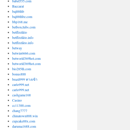
babet555.com
Baccarat
baj88thb
baj88thbz.com
bbp168.me
betboxclubs.com
betflixtikto
betflixtikto.info
betflixtikto.info
betway
betwin6666.com
betworld369hot.com
betworld369hot.com
bio285th.com
bonus888
brazil999 ทางเข้า
carlo999.net
carlo999.net
cashgame168
Casino
cc11388.com
chang7777
chinatown888.win
cupcake88x.com
daruma1688.com