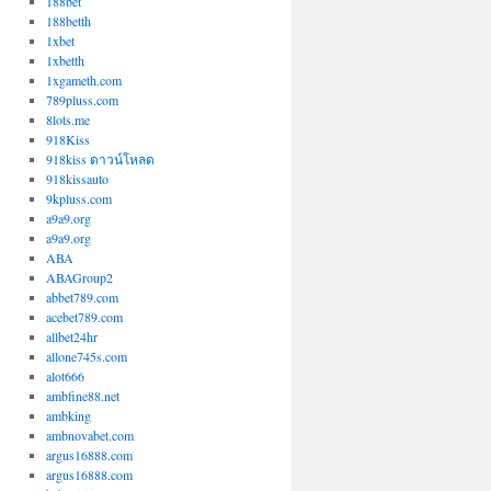
188bet
188betth
1xbet
1xbetth
1xgameth.com
789pluss.com
8lots.me
918Kiss
918kiss ดาวน์โหลด
918kissauto
9kpluss.com
a9a9.org
a9a9.org
ABA
ABAGroup2
abbet789.com
acebet789.com
allbet24hr
allone745s.com
alot666
ambfine88.net
ambking
ambnovabet.com
argus16888.com
argus16888.com