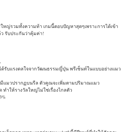
ัสใหญ่รวมทั้งความท้า เกมนี้ตอบปัญหาสุดๆเพราะการได้เข้า
ว รับประกันว่าคุ้มค่า!
น
่ได้รับแรงดลใจจากวัฒนธรรมญี่ปุ่น พรีเซ็นท์ในแบบอย่างแมว
 ถ้ามีแมวปรากฏบนรีล ตัวคูณจะเพิ่มตามปริมาณแมว
สุด ทำให้รางวัลใหญ่ไม่ใช่เรื่องไกลตัว
73%