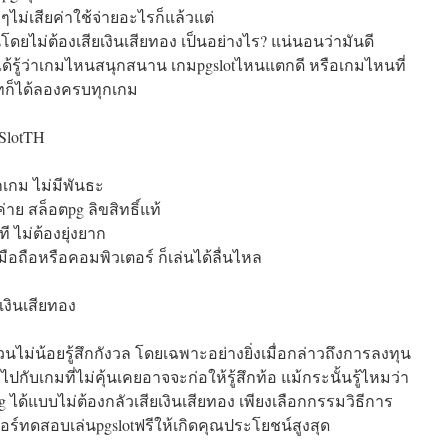
ไม่เสียค่าใช้จ่ายอะไรก็แล้วแต่
ดยไม่ต้องเสียเงินเสียทอง เป็นอย่างไร? แน่นอนว่ามันดี
ได้รู้ว่าเกมไหนสนุกสนาน เกมpgslotไหนแตกดี หรือเกมไหนที่
กบาทก็ได้ลองครบทุกเกม
SlotTH
ุกเกม ไม่มีพันธะ
ย สล็อตpg ลิขสิทธิ์แท้
ี ไม่ต้องยุ่งยาก
ะมือถือหรือคอมพิวเตอร์ ก็เล่นได้ลื่นไหล
เงินเสียทอง
ไม่น้อยรู้สึกกังวล โดยเฉพาะอย่างยิ่งเมื่อกล่าวถึงการลงทุน
ไปกับเกมที่ไม่คุ้นเคยอาจจะก่อให้รู้สึกท้อ แม้กระนั้นรู้ไหมว่า
 ได้แบบไม่ต้องกลัวเสียเงินเสียทอง เพียงเลือกกรรมวิธีการ
เจอร์ทดสอบเล่นpgslotฟรีให้เกิดคุณประโยชน์สูงสุด