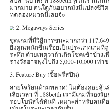
สิบล้านบาท! ที่ 188betth พวกเรามีเกมกล
มากมาย คนใดกันอยากมั่งมีแปลงชีวิต
ทดลองหมวดนี้เลยจ้ะ
2. Megaways Series
ชุดเกมที่มีวิธีการชนะมากกว่า 117,649
ยิ่งคูณหนักขึ้นเรื่อยเป็นประเภทเกมที่
ระทึก ด้วยเหตุว่าถ้าเกิดโชคเข้าข้างเพี
รางวัลอาจพุ่งไปถึง 5,000-10,000 เท่าข
3. Feature Buy (ซื้อฟรีสปิน)
สายใจร้อนห้ามพลาด! ไม่ต้องคอยลุ้นสั
เสียเวลา ที่ 188betth เรามีเกมที่รองรับก
รอบโบนัสได้ทันที เหมาะสำหรับคนที่
เน้นๆในระยะเวลาอันสั้น