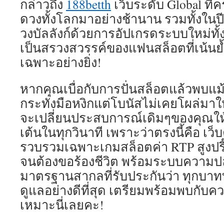
กล่าวถึง
188betth
เว็บระดับ Global ที่
ดวงทั้งโลกมาอย่างช้านาน รวมทั้งในปี
วงบัลลังก์ด้วยการอัปเกรดระบบใหม่ทั้ง
เป็นสรวงสวรรค์ของแฟนสล็อตที่เน้นย
เฉพาะอย่างยิ่ง!
หากคุณเบื่อกับการปั่นสล็อตแล้วพบแม้ก
กระทั่งมือหงิกแต่โบนัสไม่เคยโผล่มาให้
จะเปลี่ยนประสบการณ์เดิมๆของคุณให
เต้นในทุกวินาที เพราะว่าตรงนี้คือ เว็บ
รวบรวมเฉพาะเกมสล็อตค่า RTP สูงปร
จนต้องขอร้องชีวิต พร้อมระบบความป
มาตรฐานสากลที่รับประกันว่า ทุกบาท
ดูแลอย่างดีที่สุด เตรียมพร้อมพบกับควา
เหมาะนี่เลยคะ!