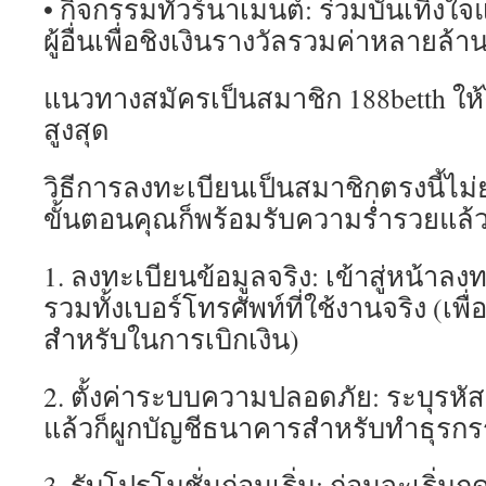
• กิจกรรมทัวร์นาเมนต์: ร่วมบันเทิงใจแข
ผู้อื่นเพื่อชิงเงินรางวัลรวมค่าหลายล
แนวทางสมัครเป็นสมาชิก 188betth ให้
สูงสุด
วิธีการลงทะเบียนเป็นสมาชิกตรงนี้ไม่ยุ
ขั้นตอนคุณก็พร้อมรับความร่ำรวยแล้
1. ลงทะเบียนข้อมูลจริง: เข้าสู่หน้าลง
รวมทั้งเบอร์โทรศัพท์ที่ใช้งานจริง (เพ
สำหรับในการเบิกเงิน)
2. ตั้งค่าระบบความปลอดภัย: ระบุรหั
แล้วก็ผูกบัญชีธนาคารสำหรับทำธุรก
3. รับโปรโมชั่นก่อนเริ่ม: ก่อนจะเริ่ม