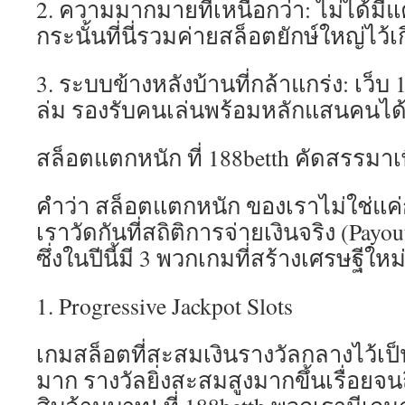
2. ความมากมายที่เหนือกว่า: ไม่ได้มีแ
กระนั้นที่นี่รวมค่ายสล็อตยักษ์ใหญ่ไว้เ
3. ระบบข้างหลังบ้านที่กล้าแกร่ง: เว็บ 1
ล่ม รองรับคนเล่นพร้อมหลักแสนคนไ
สล็อตแตกหนัก ที่ 188betth คัดสรรมาเ
คำว่า สล็อตแตกหนัก ของเราไม่ใช่แค่ก
เราวัดกันที่สถิติการจ่ายเงินจริง (Payo
ซึ่งในปีนี้มี 3 พวกเกมที่สร้างเศรษฐีให
1. Progressive Jackpot Slots
เกมสล็อตที่สะสมเงินรางวัลกลางไว้เป็น
มาก รางวัลยิ่งสะสมสูงมากขึ้นเรื่อยจ