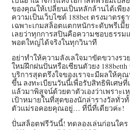
เป็นอาณาจักรแห่งโอกาสที่พร้อมเปลี่
ของคุณให้เปลี่ยนเป็นหลักล้านได้เพียงแ
ความเป็นเว็บไซต์ 188bet ตรงมาตรฐา
เฉพาะเกมสล็อตแตกหนักระดับพรีเมียม ค
เลยว่าทุกการสปินคือความชอบธรรมแล้
พอตใหญ่ได้จริงในทุกวินาที
อย่าทำให้ความลังเลใจมาขัดขวางรวย!
ใหม่ฝึกฝนปั่นหรือเซียนตัวยง 188betth 
บริการสุดตรึงใจของเราจะมีผลให้คุ
ขึ้น ลงทะเบียนวันนี้เพื่อรับสิทธิพิเศษ
แล้วมาพิสูจน์ด้วยตาตัวเองว่าเพราะเหต
เป้าหมายในที่สุดของนักล่ารางวัลทั่วท
ตัวแม่รอคอยคุณอยู่… ที่นี่ที่เดียวค่ะ!
ปั่นสล็อตฟรีวันนี้! ทดลองเล่นก่อนใคร