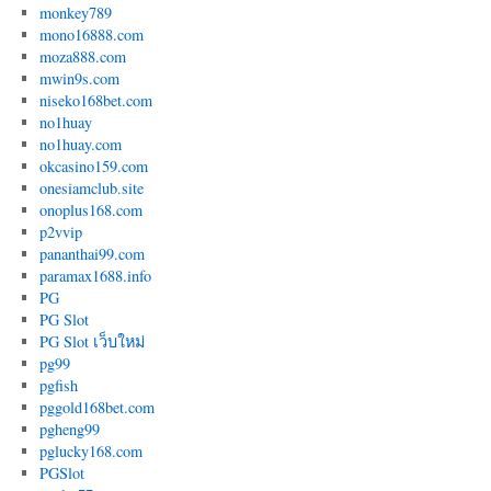
monkey789
mono16888.com
moza888.com
mwin9s.com
niseko168bet.com
no1huay
no1huay.com
okcasino159.com
onesiamclub.site
onoplus168.com
p2vvip
pananthai99.com
paramax1688.info
PG
PG Slot
PG Slot เว็บใหม่
pg99
pgfish
pggold168bet.com
pgheng99
pglucky168.com
PGSlot