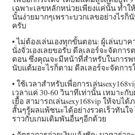
เฉพาะเลขหลักหน่วยเพียงแค่นั้น ทำให
นั้นง่ายมากๆเพราะบวกเลขอย่างไรก็นั
ครับ
• ไม่ต้องเล่นเองทุกขั้นตอน: ผู้เล่นบา
นั่งจั่วเองเลยขอรับ ดีลเลอร์จะจัดการ
ตอน ซึ่งคุณจะมีหน้าที่สำหรับในการพนั
นับแต้มอะไรก็ตาม ดีลเลอร์จะจัดการให
• ใช้เวลาสำหรับเพื่อการเล่นsexy168vip
เวลาแค่ 30-60 วินาทีเท่านั้น เหมาะกับผ
เยื้อ สามารถเล่นsexy168vip ให้จบได
สั้นๆรู้ผลแพ้ชนะได้อย่างรวดเร็วทันใจ
ราวกับเกมเดิมพันอื่นๆอีกด้วย
• อัตราการจ่ายเงินแจ้งชัด: บาคาร่าจะม