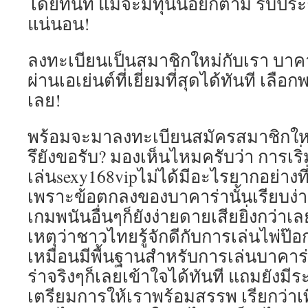
โดยทันที แม้จะมีทุนน้อยก็ตาม รับประก
แน่นอน!
ลงทะเบียนเป็นสมาชิกใหม่กับเรา บาคา
ผ่านเอเย่นต์ที่เยี่ยมที่สุดได้ทันที เลื
เลย!
พร้อมจะมาลงทะเบียนสมัครสมาชิกใหม
รึยังขอรับ? มองเห็นไหมครับว่า การเริ่
เล่นsexy168vipไม่ได้มีอะไรยากอย่างท
เพราะข้อตกลงของบาคาร่านั้นเรียบง่า
เกมพนันอื่นๆก็ยังง่ายดายเสียยิ่งกว่า
เหตุว่าชาวไทยรู้จักดีกับการเล่นไพ่ป๊อก
เหมือนมีพื้นฐานสำหรับการเล่นบาคาร่า
ร่าจริงๆก็เลยเข้าใจได้ทันที แถมยังมีร
เตรียมการให้เราพร้อมสรรพ เรียกว่าเพ