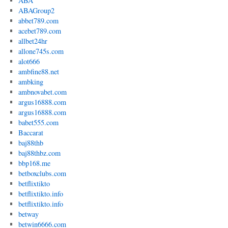
ABA
ABAGroup2
abbet789.com
acebet789.com
allbet24hr
allone745s.com
alot666
ambfine88.net
ambking
ambnovabet.com
argus16888.com
argus16888.com
babet555.com
Baccarat
baj88thb
baj88thbz.com
bbp168.me
betboxclubs.com
betflixtikto
betflixtikto.info
betflixtikto.info
betway
betwin6666.com