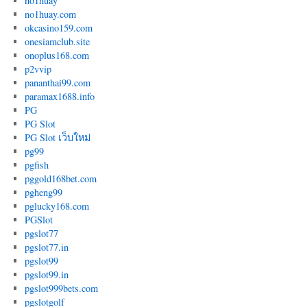
no1huay
no1huay.com
okcasino159.com
onesiamclub.site
onoplus168.com
p2vvip
pananthai99.com
paramax1688.info
PG
PG Slot
PG Slot เว็บใหม่
pg99
pgfish
pggold168bet.com
pgheng99
pglucky168.com
PGSlot
pgslot77
pgslot77.in
pgslot99
pgslot99.in
pgslot999bets.com
pgslotgolf