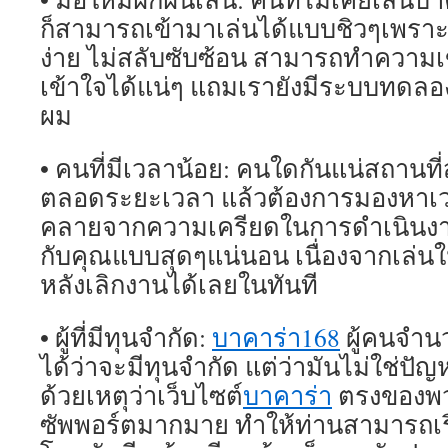
ก็สามารถเข้ามาเล่นได้แบบชิวๆเพราะเห
ง่าย ไม่สลับซับซ้อน สามารถทำความ
เข้าใจได้แน่ๆ แถมเรายังมีระบบทดลอง
ผม
• คนที่มีเวลาน้อย: คนใดกันแน่สถานท
ตลอดระยะเวลา แล้วต้องการมองหาเว
คลายจากความเครียดในการดำเนินง
กับคุณแบบสุดๆแน่นอน เนื่องจากเล่น
หลังเลิกงานได้เลยในทันที
• ผู้ที่มีทุนจำกัด:
บาคาร่า168
ผู้คนจำน
ได้ว่าจะมีทุนจำกัด แต่ว่ามันไม่ใช่ป
ด้วยเหตุว่าเว็บไซต์
บาคาร่า
ตรงของพว
ซัพพอร์ตมากมาย ทำให้ท่านสามารถเริ